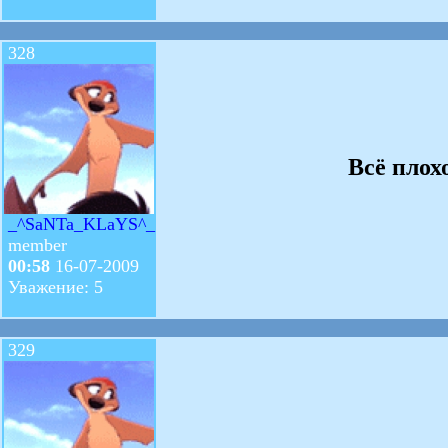
328
Всё плох
_^SaNTa_KLaYS^_
member
00:58
16-07-2009
Уважение: 5
329