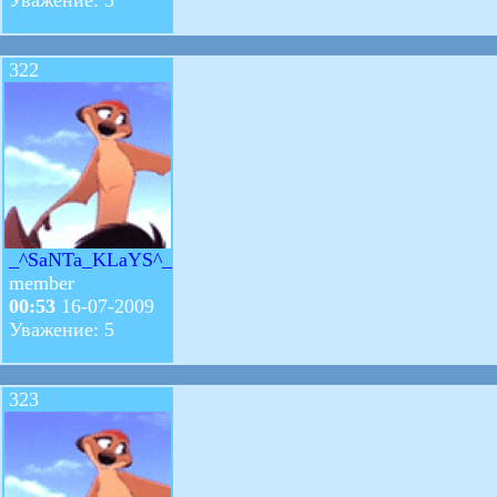
322
_^SaNTa_KLaYS^_
member
00:53
16-07-2009
Уважение: 5
323