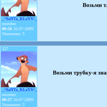
Возьми т
_^SaNTa_KLaYS^_
member
00:56
16-07-2009
Уважение: 5
327
Возьми трубку-я зна
_^SaNTa_KLaYS^_
member
00:57
16-07-2009
Уважение: 5