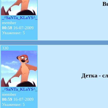
В
_^SaNTa_KLaYS^_
member
00:58
16-07-2009
Уважение: 5
330
Детка - с
_^SaNTa_KLaYS^_
member
00:59
16-07-2009
Уважение: 5