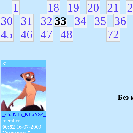
1
18
19
20
21
2
30
31
32
33
34
35
36
45
46
47
48
72
321
Без 
_^SaNTa_KLaYS^_
member
00:52
16-07-2009
Уважение: 5