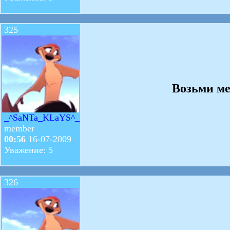
325
Возьми ме
_^SaNTa_KLaYS^_
member
00:56
16-07-2009
Уважение: 5
326