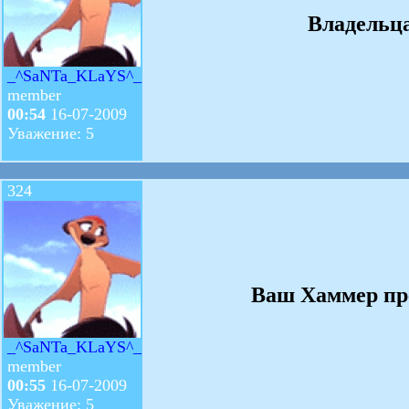
Владельца
_^SaNTa_KLaYS^_
member
00:54
16-07-2009
Уважение: 5
324
Ваш Хаммер пре
_^SaNTa_KLaYS^_
member
00:55
16-07-2009
Уважение: 5