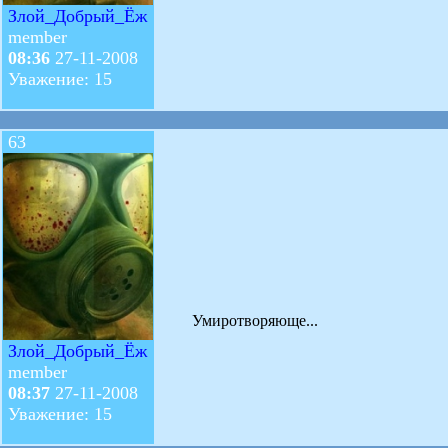
Злой_Добрый_Ёж
member
08:36
27-11-2008
Уважение: 15
63
Умиротворяюще...
Злой_Добрый_Ёж
member
08:37
27-11-2008
Уважение: 15