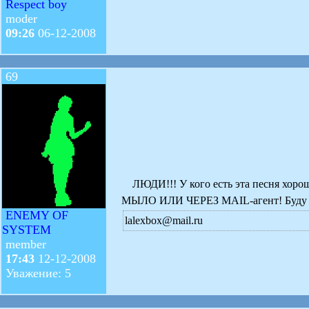
Respect boy
moder
09:26
06-12-2008
69
ЛЮДИ!!! У кого есть эта песня хоро
МЫЛО ИЛИ ЧЕРЕЗ MAIL-агент! Буду о
ENEMY OF
lalexbox@mail.ru
SYSTEM
member
17:43
12-12-2008
Уважение: 5