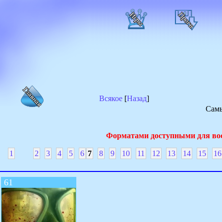
Всякое
[
Назад
]
Самы
Форматами доступными для во
1
2
3
4
5
6
7
8
9
10
11
12
13
14
15
16
61