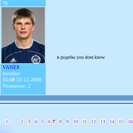
70
в родебы you dont know
VANE$
member
15:18
22-12-2008
Уважение: 2
1
2
3
4
5
6
7
8
9
10
11
12
13
14
15
16