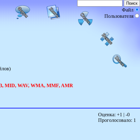
Файл
Пользователя
йлов)
MP3, MID, WAV, WMA, MMF, AMR
Оценка: +
1
| -
0
Проголосовало:
1