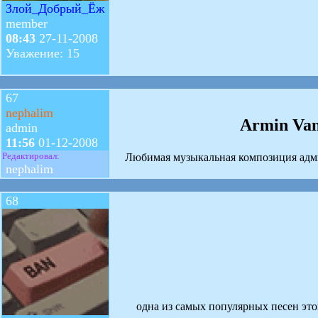
Злой_Добрый_Ёж
member
08:43
27-11-2008
Уважение: 15
67
nephalim
Armin Van
admin
11:56
01-12-2008
Редактировал:
Любимая музыкальная композиция адми
nephalim
68
одна из самых популярных песен этого