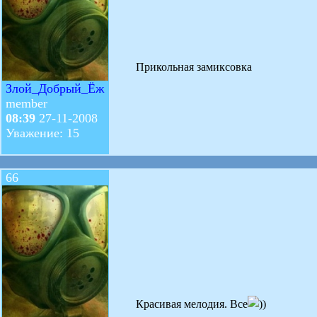
Прикольная замиксовка
Злой_Добрый_Ёж
member
08:39
27-11-2008
Уважение: 15
66
Красивая мелодия. Все