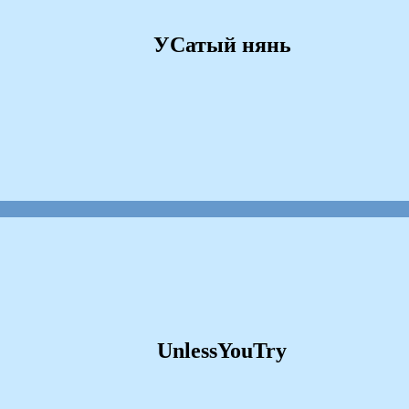
УСатый нянь
UnlessYouTry