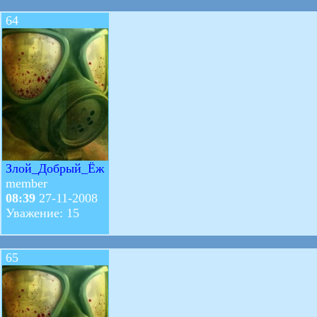
64
Злой_Добрый_Ёж
member
08:39
27-11-2008
Уважение: 15
65