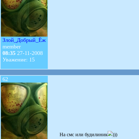
Злой_Добрый_Ёж
member
08:35
27-11-2008
Уважение: 15
62
На смс или будилиник
)