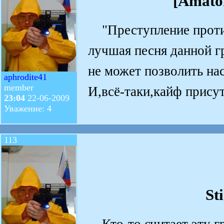
[Amator
"Преступление против
лучшая песня данной г
не может позволить нас
aphrodite41
member
И,всё-таки,кайф присут
23:04
22-06-2009
Уважение: 4
113
St
Кто-то считает эту гр