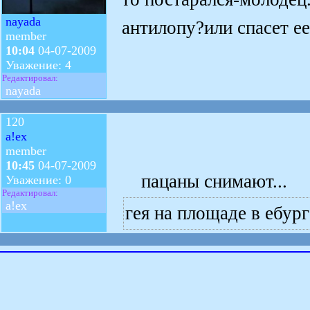
nayada
антилопу?или спасет ее
member
10:04
04-07-2009
Уважение: 4
Редактировал:
nayada
120
a!ex
member
10:45
04-07-2009
пацаны снимают...
Уважение: 0
Редактировал:
a!ex
гея на площаде в ебург