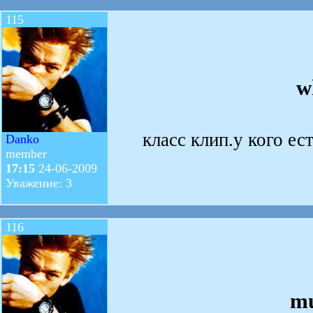
115
w
класс клип.у кого ест
Danko
member
17:15
24-06-2009
Уважение: 3
116
mu