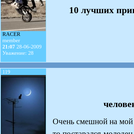
10 лучших пр
RACER
member
21:07
28-06-2009
Уважение: 28
119
челове
Очень смешной на мой 
то постарался-молодец