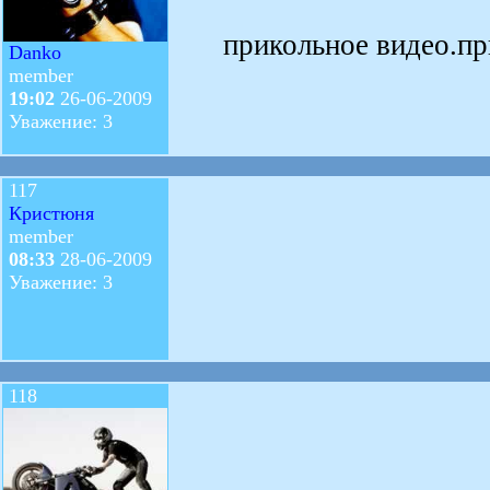
прикольное видео.при
Danko
member
19:02
26-06-2009
Уважение: 3
117
Кристюня
member
08:33
28-06-2009
Уважение: 3
118