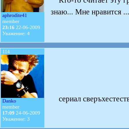
знаю... Мне нравится ..
aphrodite41
member
23:16
22-06-2009
Уважение: 4
114
сериал сверъхестеств
Danko
member
17:09
24-06-2009
Уважение: 3