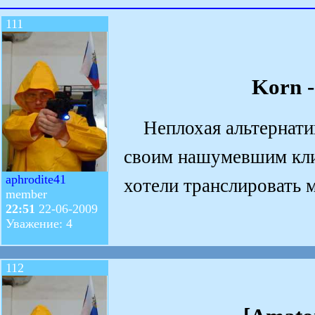
111
Korn -
Неплохая альтернатив
своим нашумевшим кли
aphrodite41
хотели транслировать 
member
22:51
22-06-2009
Уважение: 4
112