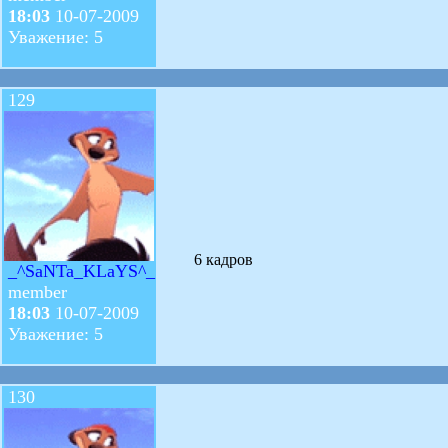
18:03
10-07-2009
Уважение: 5
129
6 кадров
_^SaNTa_KLaYS^_
member
18:03
10-07-2009
Уважение: 5
130