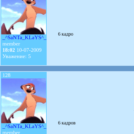
6 кадро
_^SaNTa_KLaYS^_
member
18:02
10-07-2009
Уважение: 5
128
6 кадров
_^SaNTa_KLaYS^_
member