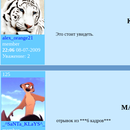
Это стоит увидеть.
alex_orange21
member
22:06
08-07-2009
Уважение: 2
125
М
отрывок из ***6 кадров***
_^SaNTa_KLaYS^_
member