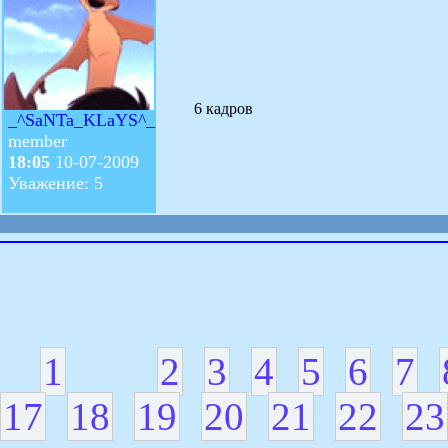
6 кадров
_^SaNTa_KLaYS^_
member
18:05
10-07-2009
Уважение: 5
1
2
3
4
5
6
7
17
18
19
20
21
22
23