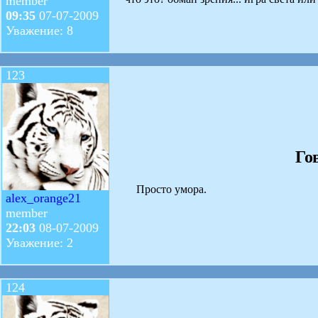
member
09:35
07-07-2009
Уважение: 8
123
Го
Просто умора.
alex_orange21
member
22:03
08-07-2009
Уважение: 2
124