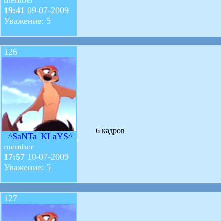
19:41
09-07-2009
Уважение: 5
126
6 кадров
_^SaNTa_KLaYS^_
member
17:57
10-07-2009
Уважение: 5
127