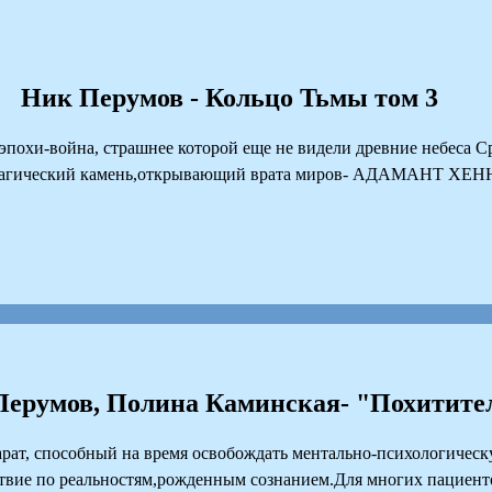
Ник Перумов - Кольцо Тьмы том 3
похи-война, страшнее которой еще не видели древние небеса Ср
ся магический камень,открывающий врата миров- АДАМАНТ ХЕ
ерумов, Полина Каминская- "Похитите
ат, способный на время освобождать ментально-психологическ
ествие по реальностям,рожденным сознанием.Для многих пациент