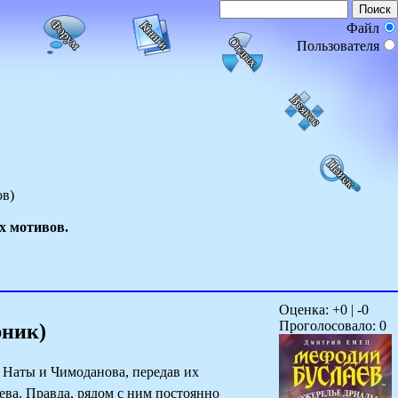
Файл
Пользователя
в)
х мотивов.
Оценка: +
0
| -
0
Проголосовало:
0
рник)
 Наты и Чимоданова, передав их
ева. Правда, рядом с ним постоянно