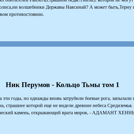
олиса,ни волшебники Державы Навсинай? А может быть,Терну п
авом противостоянии.
Ник Перумов - Кольцо Тьмы том 1
ти годы, но однажды вновь затрубили боевые рога, запылали г
на, страшнее которой еще не видели древние небеса Средиземья.
магический камень, открывающий врата миров, - АДАМАНТ ХЕНН