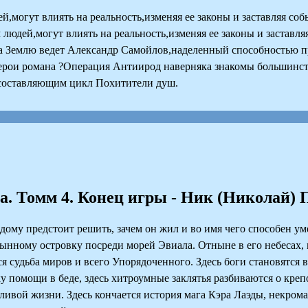
огут влиять на реальность,изменяя ее законы и заставляя соб
юдей,могут влиять на реальность,изменяя ее законы и заставля
за Землю ведет Александр Самойлов,наделенный способностью пр
.Герои романа ?Операция Антиирод наверняка знакомы большинс
составляющим цикл Похитители душ.
а. Томм 4. Конец игры - Ник (Николай) 
ому предстоит решить, зачем он жил и во имя чего способен у
ынному островку посреди морей Эвиала. Отныне в его небесах, 
 судьба миров и всего Упорядоченного. Здесь боги становятся в
 помощи в беде, здесь хитроумные заклятья разбиваются о крепо
ливой жизни. Здесь кончается история мага Кэра Лаэды, некрома