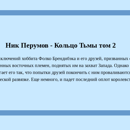
Ник Перумов - Кольцо Тьмы том 2
лючений хоббита Фолко Брендибэка и его друзей, призванных 
енных восточных племен, поднятых им на захват Запада. Однако 
ает его так, что попытки друзей покончить с ним проваливаются
ской развязке. Еще немного, и падет последний оплот королевст