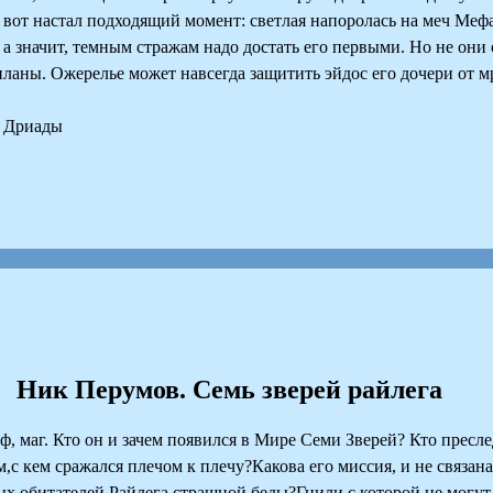
о вот настал подходящий момент: светлая напоролась на меч Мефа
а значит, темным стражам надо достать его первыми. Но не они
 планы. Ожерелье может навсегда защитить эйдос его дочери от мр
е Дриады
Ник Перумов. Семь зверей райлега
, маг. Кто он и зачем появился в Мире Семи Зверей? Кто пресле
,с кем сражался плечом к плечу?Какова его миссия, и не связана
ых обитателей Райлега,страшной беды?Гнили,с которой не могут