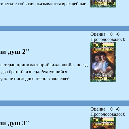
агические события оказываются враждебные
Оценка: +
0
| -
0
Проголосовало:
0
ли душ 2"
 ветеран принимает приближающийся поезд
а два брата-близнеца.Рехнувшийся
,но не последнее звено в зловещей
Оценка: +
0
| -
0
Проголосовало:
0
ли душ 3"