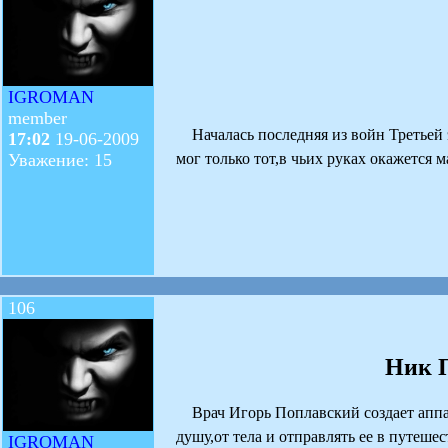
IGROMAN
member
Началась последняя из войн Третьей э
17:02
19-06-2009
мог только тот,в чьих руках окажет
Уважение: 15
106
Ник П
Врач Игорь Поплавский создает аппар
душу,от тела и отправлять ее в путеш
IGROMAN