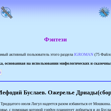
Фэнтези
мый активный пользователь этого раздела
IGROMAN
(75 Файло
а, основанная на использовании мифологических и сказочны
5
ефодий Буслаев. Ожерелье Дриады(сбо
ридцатого июля Лигул надеется разом избавиться от Мошкина.
овье, с помощью которой горбун планирует добраться и до Бусла