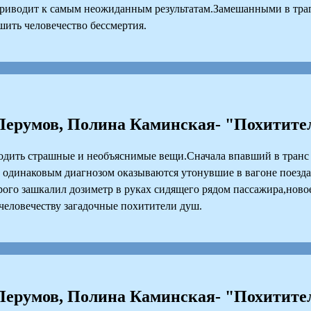
 приводит к самым неожиданным результатам.Замешанными в тр
ить человечество бессмертия.
ерумов, Полина Каминская- "Похитите
одить страшные и необъяснимые вещи.Сначала впавший в транс
с одинаковым диагнозом оказываются утонувшие в вагоне поезд
рого зашкалил дозиметр в руках сидящего рядом пассажира,новое
человечеству загадочные похитители душ.
ерумов, Полина Каминская- "Похитите