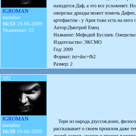
находится Даф, а это все усложняет. Н
IGROMAN
ожерелье дриады может помочь Дафне, 
member
артефактом - у Арея тоже есть на него
16:53
19-06-2009
Автор:Дмитрий Емец
Уважение: 15
Название: Мефодий Буслаев. Ожерель
Издательство: ЭКСМО
Год: 2009
Формат: txt+doc+fb2
Размер: 2
102
IGROMAN
Терн из народа дхуссов,воин, философ
member
рассказывает о своем прошлом даже тем
16:59
19-06-2009
людей,аэлвов, сидхов и прочих разумн