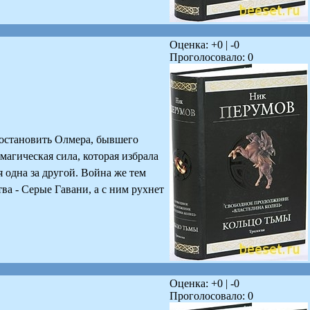
Оценка: +
0
| -
0
Проголосовало:
0
остановить Олмера, бывшего
магическая сила, которая избрала
 одна за другой. Война же тем
ва - Серые Гавани, а с ним рухнет
Оценка: +
0
| -
0
Проголосовало:
0