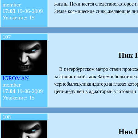
жизнь. Начинается следствие,которое
member
17:03
19-06-2009
Земле космические силы,желающие лиш
Уважение: 15
107
Ник П
В петербургском метро стали происх
за фашистский танк.Затем в больнице 
IGROMAN
чернобылец-ликвидатор,на глазах кото
member
17:04
19-06-2009
цепи,ведущей в ад,который уготовили 
Уважение: 15
108
Ник П