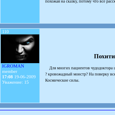
похожая на сказку, потому что все расс
110
Похити
IGROMAN
Для многих пациентов чудодоктора це
member
? кровожадный монстр? На поверку все
17:08
19-06-2009
Космические силы.
Уважение: 15