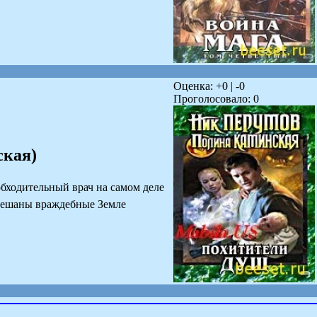
Оценка: +
0
| -
0
Проголосовало:
0
ская)
бходительный врач на самом деле
амешаны враждебные Земле