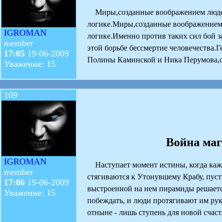
Миры,созданные воображением людей,м
логике.Миры,созданные воображением л
IGROMAN
логике.Именно против таких сил бой 
member
этой борьбе бессмертие человечества
17:05
19-06-2009
Полины Каминской и Ника Перумова,
Уважение: 15
109
Война маг
IGROMAN
Наступает момент истины, когда кажд
member
стягиваются к Утонувшему Крабу, пуст
17:06
19-06-2009
выстроенной на нем пирамиды решается
Уважение: 15
побеждать, и люди протягивают им руку
отныне - лишь ступень для новой счаст