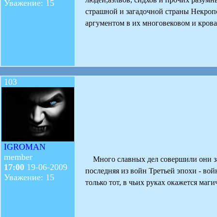
Уважение: 15
страшной и загадочной страны Некроп
аргументом в их многовековом и кров
103
IGROMAN
member
Много славных дел совершили они за э
17:00
19-06-2009
последняя из войн Третьей эпохи - вой
Уважение: 15
только тот, в чьих руках окажется 