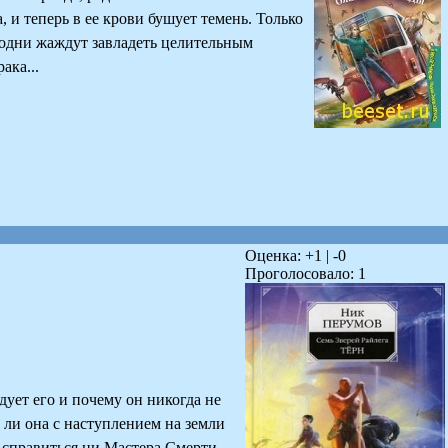
, и теперь в ее крови бушует темень. Только
 одни жаждут завладеть целительным
ака...
Оценка: +
1
| -
0
Проголосовало:
1
дует его и почему он никогда не
 ли она с наступлением на земли
 справиться ни Мастера Смерти