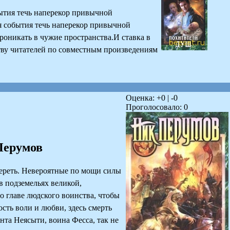
ытия течь наперекор привычной
я события течь наперекор привычной
оникать в чужие пространства.И ставка в
тву читателей по совместным произведениям
Оценка: +
0
| -
0
Проголосовало:
0
Перумов
мереть. Невероятные по мощи силы
в подземельях великой,
о главе людского воинства, чтобы
сть воли и любви, здесь смерть
нта Неясыти, воина Фесса, так не