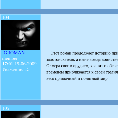
104
IGROMAN
Этот роман продолжает историю прик
member
золотоискателя, а ныне вождя воинств
17:01
19-06-2009
Олмера своим орудием, хранит и оберег
Уважение: 15
временем приближается к своей трагиче
весь привычный и понятный мир.
105