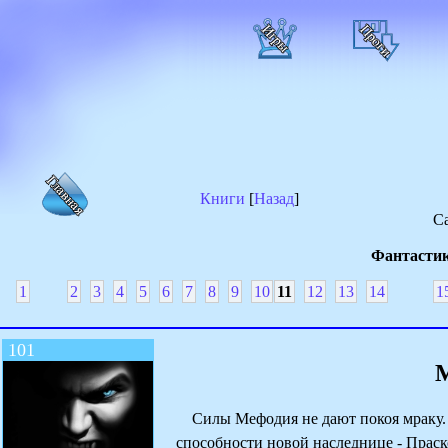
Книги
[
Назад
]
Са
Фантастик
1
2
3
4
5
6
7
8
9
10
11
12
13
14
1
101
М
Силы Мефодия не дают покоя мраку. Т
способности новой наследнице - Праск