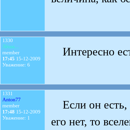
1330
Лёша...
Интересно есть
member
17:45
15-12-2009
Уважение: 6
1331
Anton77
Если он есть, т
member
17:48
15-12-2009
Уважение: 1
его нет, то всел