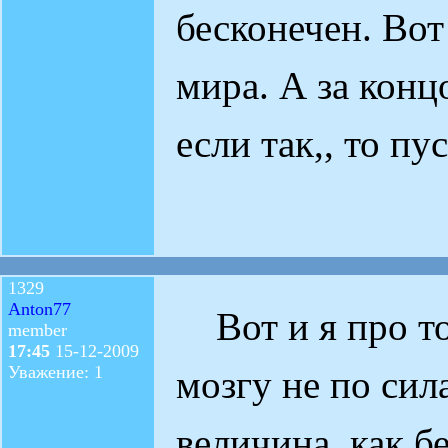
бесконечен. Вот
мира. А за конц
если так,, то пу
1329
Anton77
Вот и я про то
member
17:45
15-12-2009
Уважение: 1
мозгу не по сил
величина, как б