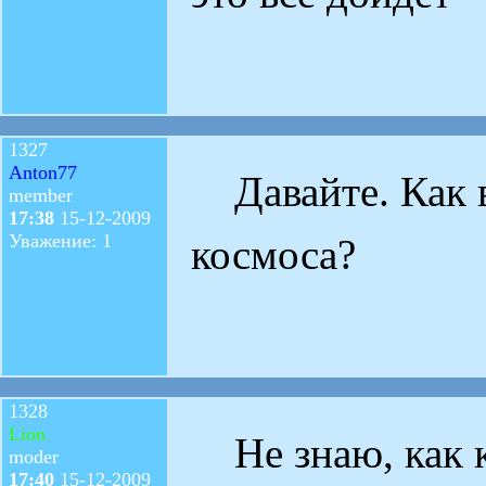
1327
Anton77
Давайте. Как в
member
17:38
15-12-2009
Уважение: 1
космоса?
1328
Lion
Не знаю, как к
moder
17:40
15-12-2009