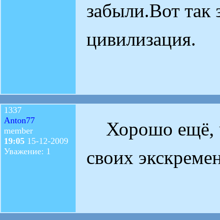
забыли.Вот так 
цивилизация.
1337
Anton77
Хорошо ещё, чт
member
19:05
15-12-2009
Уважение: 1
своих экскремен