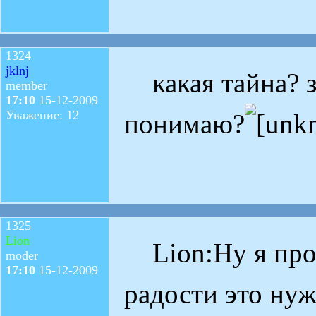
1324
jklnj
какая тайна? з
member
17:10
15-12-2009
Уважение: 12
понимаю?
1325
Lion
Lion:Ну я прос
moder
17:10
15-12-2009
радости это ну