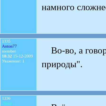
намного сложне
1335
Anton77
Во-во, а говоря
member
18:32
15-12-2009
Уважение: 1
природы".
1336
Лёша...