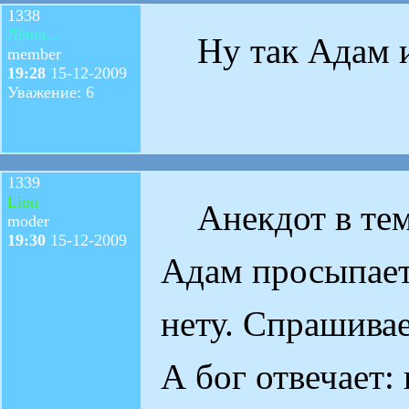
1338
Лёша...
Ну так Адам из
member
19:28
15-12-2009
Уважение: 6
1339
Lion
Анекдот в тем
moder
19:30
15-12-2009
Адам просыпаетс
нету. Спрашивае
А бог отвечает: 