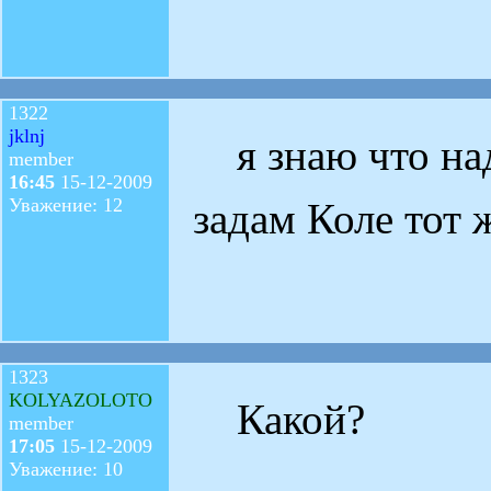
1322
jklnj
я знаю что над
member
16:45
15-12-2009
Уважение: 12
задам Коле тот 
1323
KOLYAZOLOTO
Какой?
member
17:05
15-12-2009
Уважение: 10