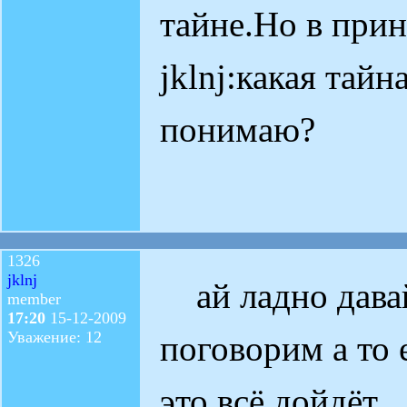
тайне.Но в при
jklnj:какая тайн
понимаю?
1326
jklnj
ай ладно давай
member
17:20
15-12-2009
Уважение: 12
поговорим а то 
это всё дойдёт