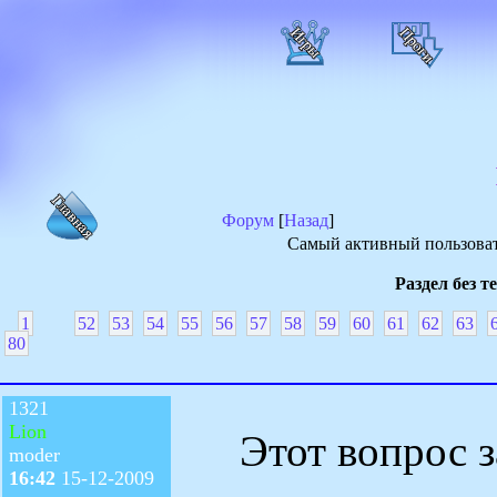
Форум
[
Назад
]
Самый активный пользоват
Раздел без т
1
52
53
54
55
56
57
58
59
60
61
62
63
80
1321
Lion
Этот вопрос з
moder
16:42
15-12-2009