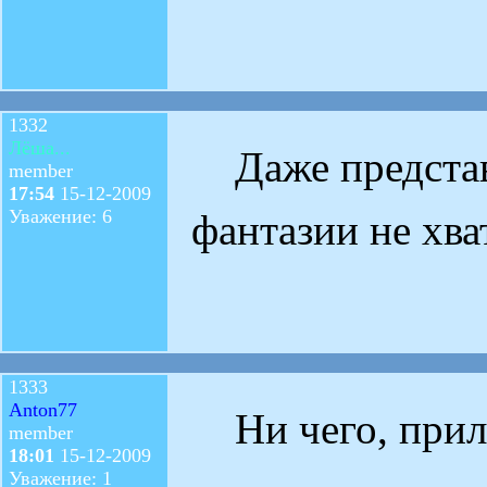
1332
Лёша...
Даже представи
member
17:54
15-12-2009
Уважение: 6
фантазии не хват
1333
Anton77
Ни чего, приле
member
18:01
15-12-2009
Уважение: 1