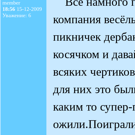
Всё намного п
member
18:56
15-12-2009
Уважение: 6
компания весёл
пикничек дерба
косячком и дава
всяких чертиков
для них это бы
каким то супер
ожили.Поиграли