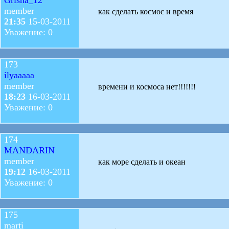
member
как сделать космос и время
21:35
15-03-2011
Уважение: 0
173
ilyaaaaa
member
времени и космоса нет!!!!!!!
18:23
16-03-2011
Уважение: 0
174
MANDARIN
member
как море сделать и океан
19:12
16-03-2011
Уважение: 0
175
marti