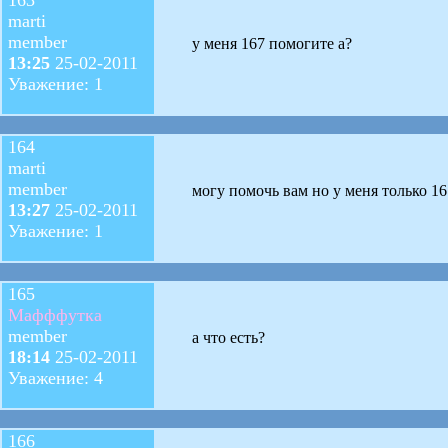
marti
member
у меня 167 помогите а?
13:25
25-02-2011
Уважение: 1
164
marti
member
могу помочь вам но у меня только 16
13:27
25-02-2011
Уважение: 1
165
Мафффутка
member
а что есть?
18:14
25-02-2011
Уважение: 4
166