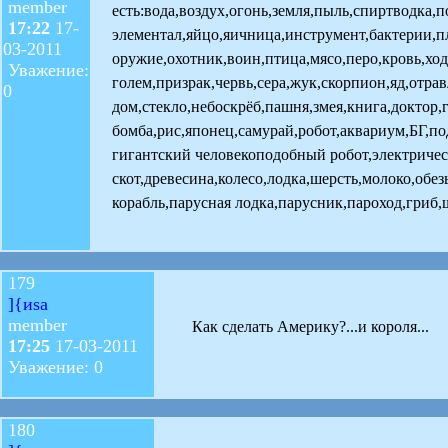
member
есть:вода,воздух,огонь,земля,пыль,спиртводка,
17:22
17-
элементал,яйцо,яичница,инструмент,бактерии,п
03-2011
оружие,охотник,воин,птица,мясо,перо,кровь,ход
Уважение:
голем,призрак,червь,сера,жук,скорпион,яд,отр
0
дом,стекло,небоскрёб,пашня,змея,книга,доктор,
бомба,рис,японец,самурай,робот,аквариум,БГ,п
гигантский человекоподобный робот,электриче
скот,древесина,колесо,лодка,шерсть,молоко,обе
корабль,парусная лодка,парусник,пароход,гриб,
179
]{иsa
member
Как сделать Америку?...и короля...
17:25
17-03-2011
Уважение: 0
180