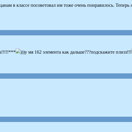
ацанам в классе посоветовал им тоже очень понравилось. Теперь
!!!!!***
)у мя 162 элемента как дальше???подскажите плизз!!!