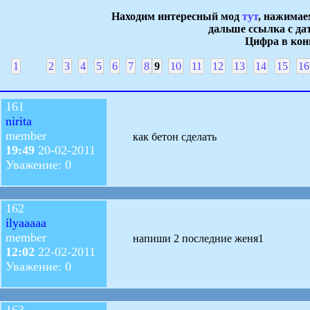
Находим интересный мод
тут
, нажимае
дальше ссылка с дат
Цифра в конц
1
2
3
4
5
6
7
8
9
10
11
12
13
14
15
16
161
nirita
member
как бетон сделать
19:49
20-02-2011
Уважение: 0
162
ilyaaaaa
member
напиши 2 последние женя1
12:02
22-02-2011
Уважение: 0
163