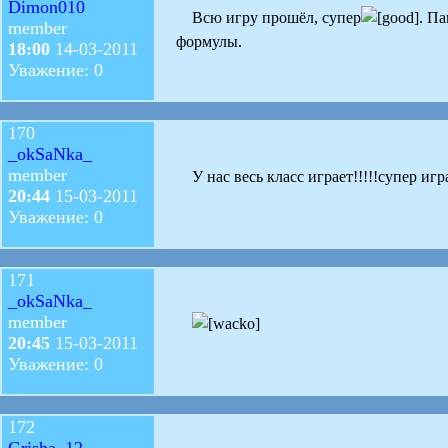
Dimon010
Всю игру прошёл, супер
. П
member
формулы.
18:00
14-03-2011
Уважение: 0
170
_okSaNka_
member
У нас весь класс играет!!!!!супер игра
20:44
15-03-2011
Уважение: 0
171
_okSaNka_
member
20:45
15-03-2011
Уважение: 0
172
Grisha_12