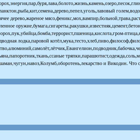
порох,энергия,пар,буря,лава,болото,жизнь,камень,озеро,песок,г
ланктон,рыба,кит,семена,дерево,пепел,уголь,лавовый голем,вод
ячее дерево,жареное мясо,феникс,мох,вампир,больной,трава,рас
авленное оружие,бумага,сигареты,ракушки,известняк,цемент,бет
горох,пук,убийца,бомба,террорист,пшеница,кислота,гром-птица,я
одводная лодка,паровой котёл,мука,тесто,хлеб,пиво,философ,фи
ство,алюминий,самолёт,лётчик,Евангелион,подводник,бабочка,ч
зьяна,папоротник,ткань,ссаные тряпки,парашютист,одежда,соль,
шаман,чугун,навоз,Колумб,оборотень,лекарство и Викодин. Что 