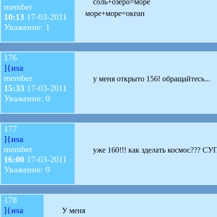
соль+озеро=море
member
море+море=океан
10:13
17-03-2011
Уважение: 1
176
]{иsa
member
у меня открыто 156! обращайтесь...
15:33
17-03-2011
Уважение: 0
177
]{иsa
member
уже 160!!! как зделать космос??? СУ
16:00
17-03-2011
Уважение: 0
178
]{иsa
У меня