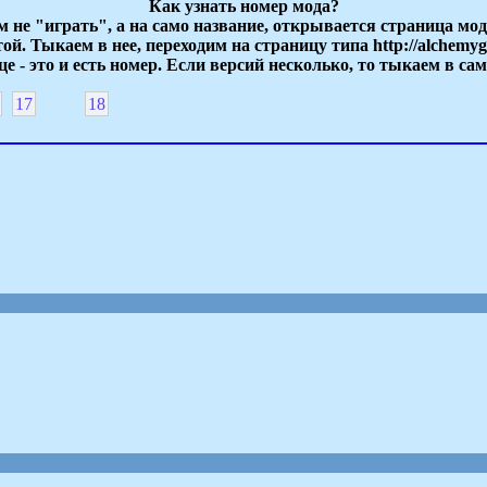
Как узнать номер мода?
м не "играть", а на само название, открывается страница мода
ой. Тыкаем в нее, переходим на страницу типа http://alchemyga
е - это и есть номер. Если версий несколько, то тыкаем в с
17
18