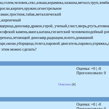
лина,голем,человек,секс,алкаш,керамика,хижина,металл,труп,зомб
оросли,кирпич,оружие,огнестрельное
таман,тростник,табак,металлический
он,кирпичный
щерица,динозавр,дракон,герой, ученый,глист,зверь,ртуть,атомн
лософский камень,манга,катана,гигантский человекоподобный ро
ерепаха,летающий динозавр,радиация,золото,домашний
море,океан,уборщица,телега,паровой двигатель,паровоз,упряжка
с этим можно сделать?
Оценка: +
0
| -
0
Проголосовало:
0
Ответить
[4]
Оценка: +
0
| -
0
Проголосовало:
0