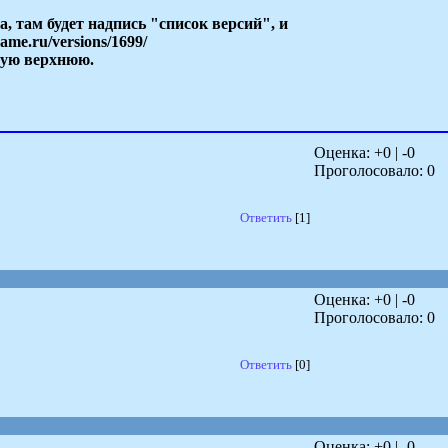
, там будет надпись "список версий", и
me.ru/versions/1699/
амую верхнюю.
Оценка: +
0
| -
0
Проголосовало:
0
Ответить
[1]
Оценка: +
0
| -
0
Проголосовало:
0
Ответить
[0]
Оценка: +
0
| -
0