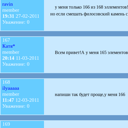
ravin
у меня только 166 из 168 эллементов!
member
но если смешать филосовский камень с ч
19:31
27-02-2011
Уважение: 0
167
Катя*
member
Всем привет!А у меня 165 элементов и
20:14
11-03-2011
Уважение: 0
168
ilyaaaaa
member
напиши так будет проще,у меня 166
11:47
12-03-2011
Уважение: 0
169