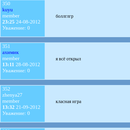
350
kuyu
member
боллглгр
23:25
24-08-2012
Уважение: 0
351
ахимик
member
я всё открыл
13:11
28-08-2012
Уважение: 0
352
zhenya27
member
класная игра
13:32
21-09-2012
Уважение: 0