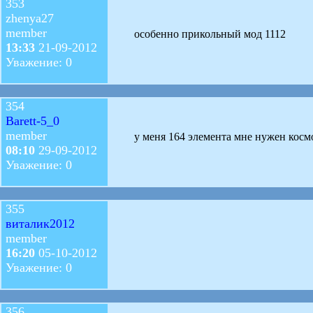
353
zhenya27
member
особенно прикольный мод 1112
13:33
21-09-2012
Уважение: 0
354
Barett-5_0
member
у меня 164 элемента мне нужен космо
08:10
29-09-2012
Уважение: 0
355
виталик2012
member
16:20
05-10-2012
Уважение: 0
356