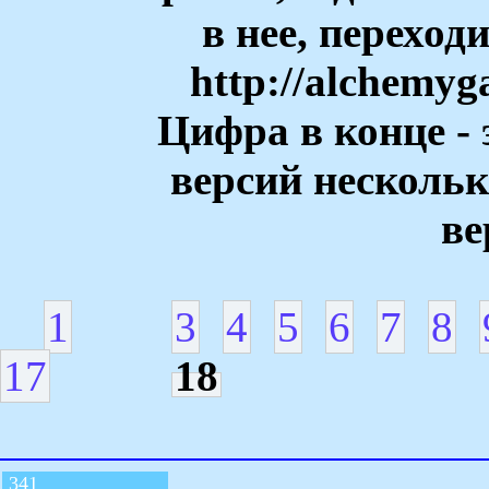
в нее, переход
http://alchemyg
Цифра в конце - 
версий нескольк
ве
1
3
4
5
6
7
8
17
18
341