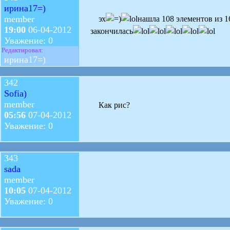
ирина17=)
member
эх
нашла 108 элементов из 1
19:00
06-04-2012
закончилась
Уважение: 0
Редактировал:
ирина17=)
342
Sofia)
member
Как рис?
05:56
07-04-2012
Уважение: 0
343
sada
member
10:05
07-04-2012
Уважение: 0