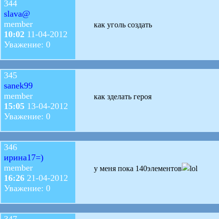
344
slava@
member
как уголь создать
10:02
11-04-2012
Уважение: 0
345
sanek99
member
как зделать героя
15:05
13-04-2012
Уважение: 0
346
ирина17=)
member
у меня пока 140элементов
16:26
21-04-2012
Уважение: 0
347