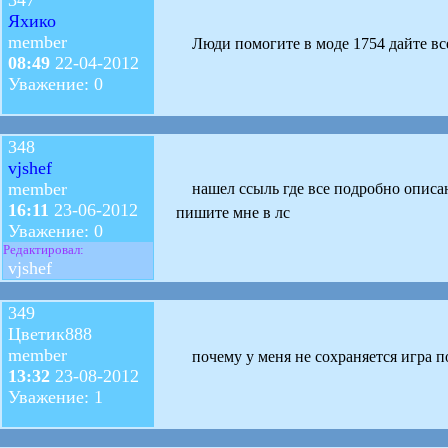
Яхико
member
Люди помогите в моде 1754 дайте вс
08:49
22-04-2012
Уважение: 0
348
vjshef
member
нашел ссыль где все подробно описано
16:11
23-06-2012
пишите мне в лс
Уважение: 0
Редактировал:
vjshef
349
Цветик888
member
почему у меня не сохраняется игра п
13:32
23-08-2012
Уважение: 1