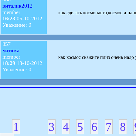
виталик2012
member
как сделать космонавта,космос и пан
16:23
05-10-2012
Уважение: 0
357
матюха
member
как космос скажите плиз очень надо у
18:29
13-10-2012
Уважение: 0
1
3
4
5
6
7
8