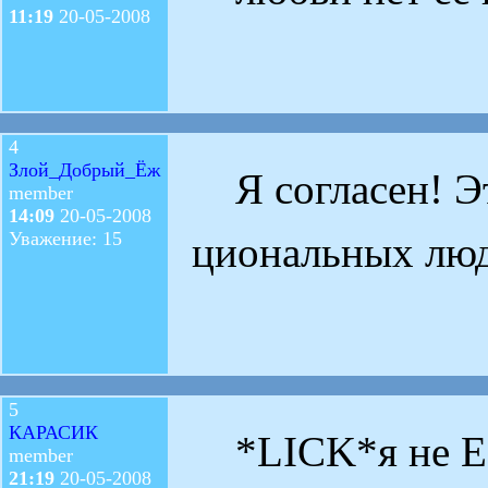
11:19
20-05-2008
4
Злой_Добрый_Ёж
Я согласен! Э
member
14:09
20-05-2008
Уважение: 15
циональных лю
5
КАРАСИК
*LICK*я не ЕМ
member
21:19
20-05-2008