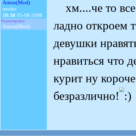
Anton(Mod)
хм....че то все
moder
18:50
05-08-2008
Редактировал:
ладно откроем т
Anton(Mod)
девушки нравять
нравиться что д
курит ну короче
безразлично!