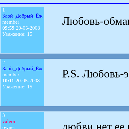
1
Злой_Добрый_Ёж
Любовь-обман!
member
09:59
20-05-2008
Уважение: 15
2
Злой_Добрый_Ёж
P.S. Любовь-эт
member
10:11
20-05-2008
Уважение: 15
3
valera
любви нет ее 
owner