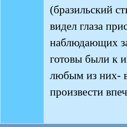
(бразильский ст
видел глаза пр
наблюдающих з
готовы были к 
любым из них- в
произвести впе