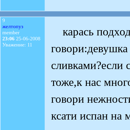
9
желтопуз
карась подход
member
23:06
25-06-2008
Уважение: 11
говори:девушка
сливками?если с
тоже,к нас мног
говори нежности
ксати испан на 