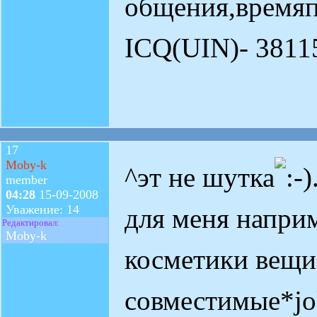
общения,время
ICQ(UIN)- 3811
17
Moby-k
^эт не шутка
member
04:28
15-09-2008
Уважение: 14
для меня наприм
Редактировал:
Moby-k
косметики вещи
совместимые*jok