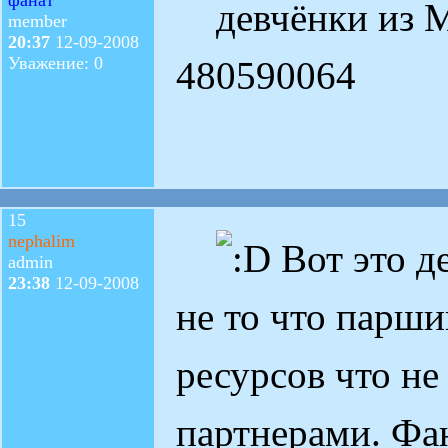
девчёнки из М
member
20:37
12-09-2008
Уважение: 0
480590064
15
nephalim
Вот это де
admin
23:38
12-09-2008
не то что парши
ресурсов что н
партнерами. Фа