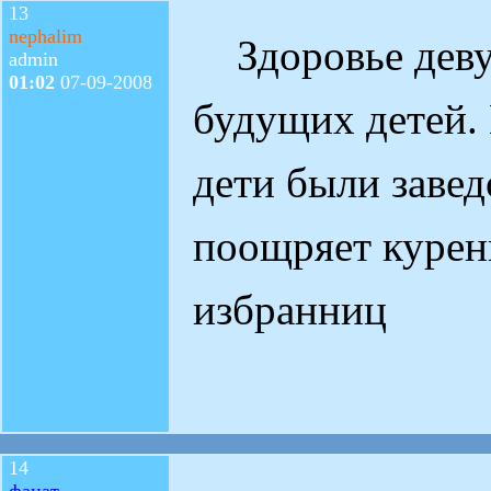
13
nephalim
Здоровье девуш
admin
01:02
07-09-2008
будущих детей. 
дети были заве
поощряет курен
избранниц
14
фанат