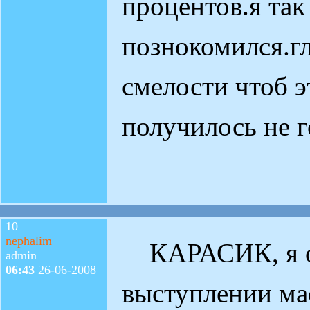
процентов.я так
познокомился.г
смелости чтоб э
получилось не г
10
nephalim
КАРАСИК, я о
admin
06:43
26-06-2008
выступлении ма