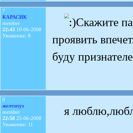
7
КАРАСИК
Скажите па
member
22:43
10-06-2008
Уважение: 8
проявить впечет
буду признателен
8
желтопуз
я люблю,люблю
member
22:58
25-06-2008
Уважение: 11