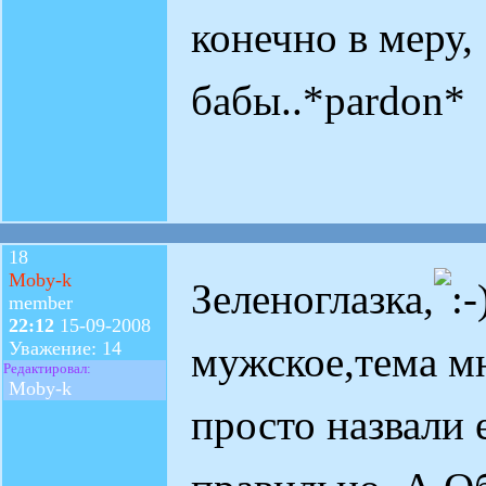
конечно в меру,
бабы..*pardon*
18
Moby-k
Зеленоглазка,
member
22:12
15-09-2008
Уважение: 14
мужское,тема мн
Редактировал:
Moby-k
просто назвали 