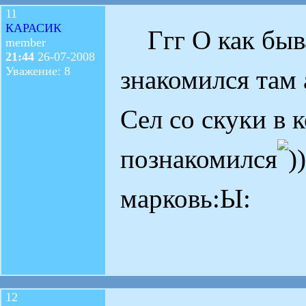
11
КАРАСИК
Ггг О как быва
member
21:44
26-07-2008
Уважение: 8
знакомился там 
Сел со скуки в 
познакомился
марковь:Ы:
12