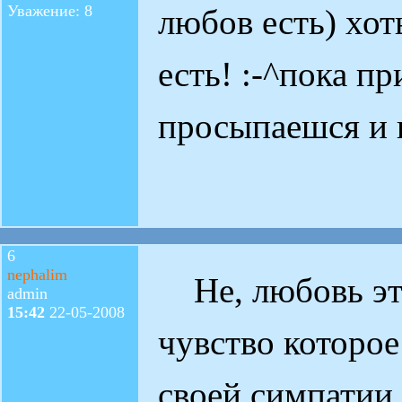
Уважение: 8
любов есть) хот
есть! :-^пока п
просыпаешся и
6
nephalim
Не, любовь это
admin
15:42
22-05-2008
чувство которо
своей симпатии 