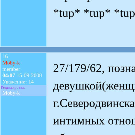
*tup* *tup* *tu
16
Moby-k
27/179/62, позн
member
04:07
15-09-2008
Уважение: 14
девушкой(женщи
Редактировал:
Moby-k
г.Северодвинска
интимных отно