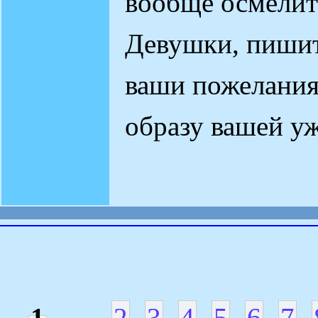
вообще осмелит
Девушки, пишит
ваши пожелания
образу вашей у
1
2
3
4
5
6
7