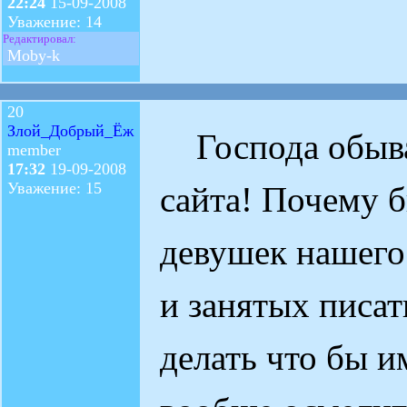
22:24
15-09-2008
Уважение: 14
Редактировал:
Moby-k
20
Злой_Добрый_Ёж
Господа обыва
member
17:32
19-09-2008
Уважение: 15
сайта! Почему 
девушек нашего 
и занятых писат
делать что бы и