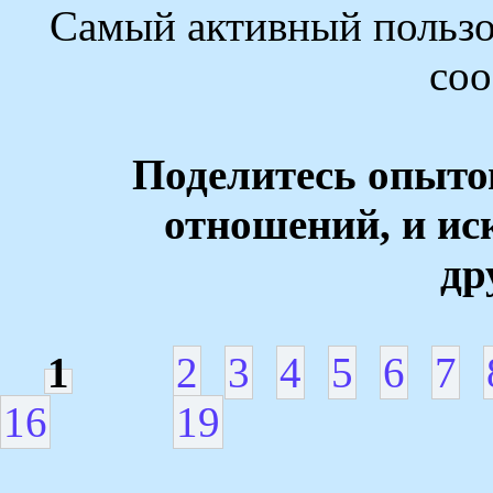
Самый активный пользо
со
Поделитесь опыто
отношений, и ис
др
1
2
3
4
5
6
7
16
19