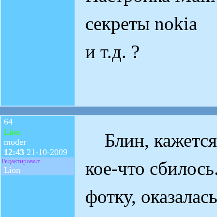
секреты nokia
и т.д. ?
64
Lion
Блин, кажется 
moder
12:43
21-10-2009
Редактировал:
кое-что сбилос
Lion
фотку, оказалас