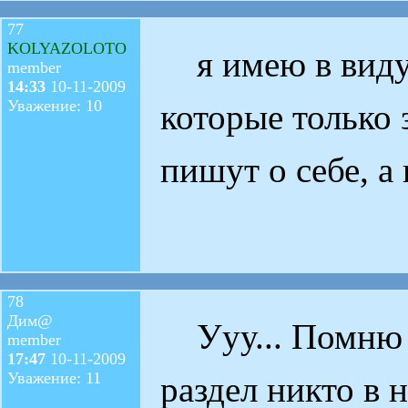
77
KOLYAZOLOTO
я имею в виду 
member
14:33
10-11-2009
Уважение: 10
которые только 
пишут о себе, а
78
Дим@
Ууу... Помню к
member
17:47
10-11-2009
Уважение: 11
раздел никто в н