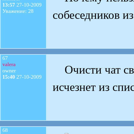
13:57
27-10-2009
Уважение: 28
собеседников из
67
valera
Очисти чат сво
owner
15:40
27-10-2009
исчезнет из спи
68