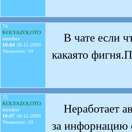
74
KOLYAZOLOTO
В чате если чт
member
10:04
10-11-2009
Уважение: 10
какаято фигня.
75
KOLYAZOLOTO
Неработает ав
member
10:07
10-11-2009
Уважение: 10
за инфорнацию о