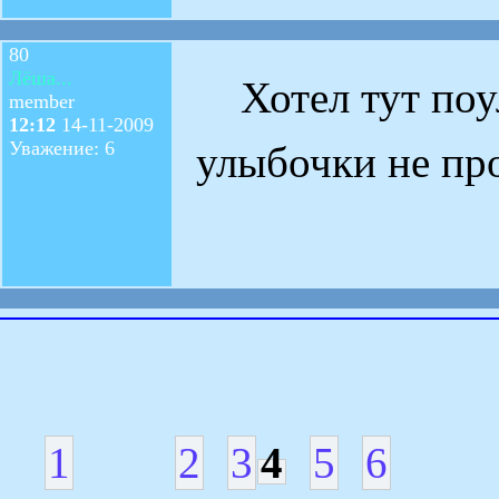
80
Лёша...
Хотел тут поул
member
12:12
14-11-2009
Уважение: 6
улыбочки не пр
1
2
3
4
5
6