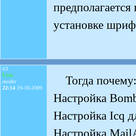
предполагается
установке шри
63
Lion
Тогда почему
moder
22:14
19-10-2009
Настройка Bom
Настройка Icq 
Настройка Mail