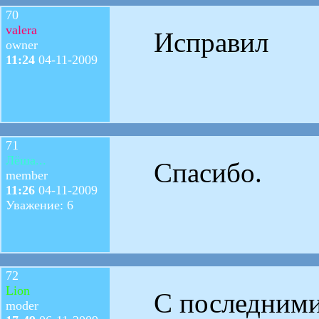
70
valera
Исправил
owner
11:24
04-11-2009
71
Лёша...
Спасибо.
member
11:26
04-11-2009
Уважение: 6
72
Lion
С последними 
moder