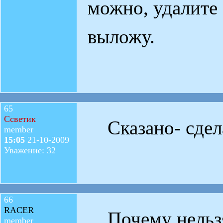
можно, удалите 
выложу.
65
Ссветик
Сказано- сде
member
15:05
21-10-2009
Уважение: 32
66
RACER
Почему нельзя
member