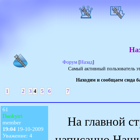
На
Форум
[
Назад
]
Самый активный пользователь эт
Находим и сообщаем сюда б
1
2
3
4
5
6
7
61
Dankytri
На главной стр
member
19:04
19-10-2009
Уважение: 4
написанно Наши