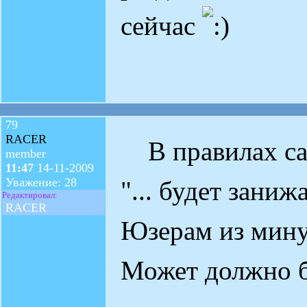
сейчас
79
RACER
В правилах сай
member
11:47
14-11-2009
Уважение: 28
"... будет зани
Редактировал:
RACER
Юзерам из мину
Может должно бы