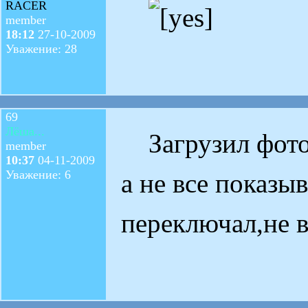
RACER
member
18:12
27-10-2009
Уважение: 28
69
Лёша...
Загрузил фото
member
10:37
04-11-2009
Уважение: 6
а не все показы
переключал,не в