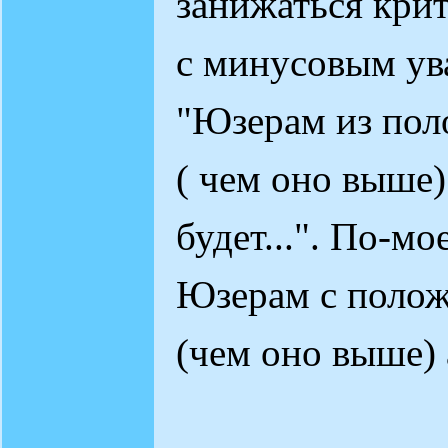
занижаться кри
с минусовым ув
"Юзерам из по
( чем оно выше
будет...". По-м
Юзерам с поло
(чем оно выше) 