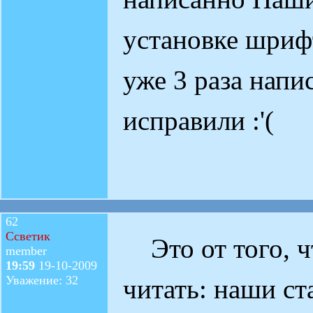
установке шриф
уже 3 раза напи
исправили :'(
62
Ссветик
Это от того, ч
member
19:59
19-10-2009
Уважение: 32
читать: наши ст