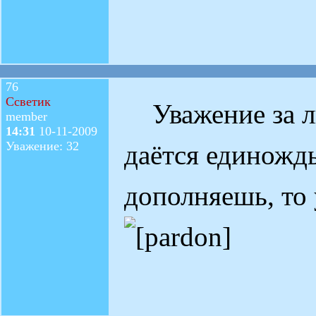
76
Ссветик
Уважение за 
member
14:31
10-11-2009
Уважение: 32
даётся единож
дополняешь, то 