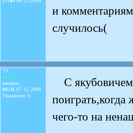
17:49
06-11-2009
и комментариям
случилось(
73
Лёша...
С якубовичем 
member
09:31
07-11-2009
Уважение: 6
поиграть,когда 
чего-то на нена