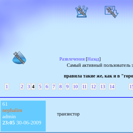
Развлечения
[
Назад
]
Самый активный пользователь э
правила такие же, как и в "гор
1
2
3
4
5
6
7
8
9
10
11
12
13
14
1
61
nephalim
транзистор
admin
23:05
30-06-2009