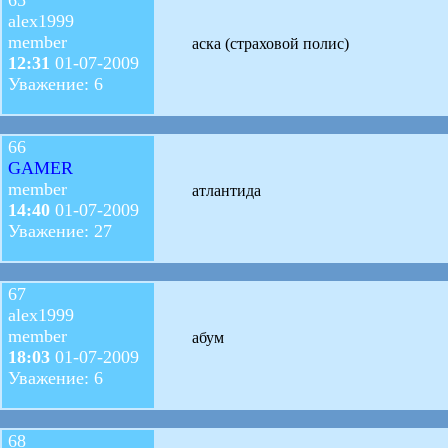
alex1999
member
аска (страховой полис)
12:31
01-07-2009
Уважение: 6
66
GAMER
member
атлантида
14:40
01-07-2009
Уважение: 27
67
alex1999
member
абум
18:03
01-07-2009
Уважение: 6
68