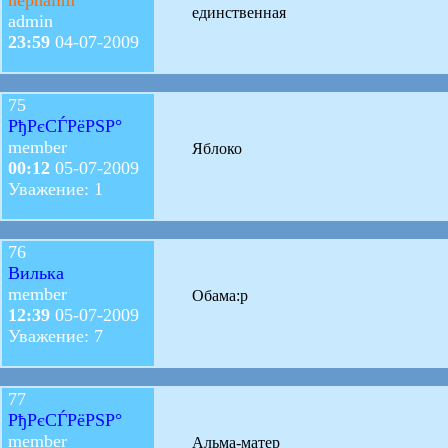
единственная
admin
23:59
04-07-2009
75
РђРєСЃРёРЅР°
member
Яблоко
00:12
05-07-2009
Уважение: 1
76
Вилька
member
Обама:p
12:39
05-07-2009
Уважение: 7
77
РђРєСЃРёРЅР°
member
Альма-матер