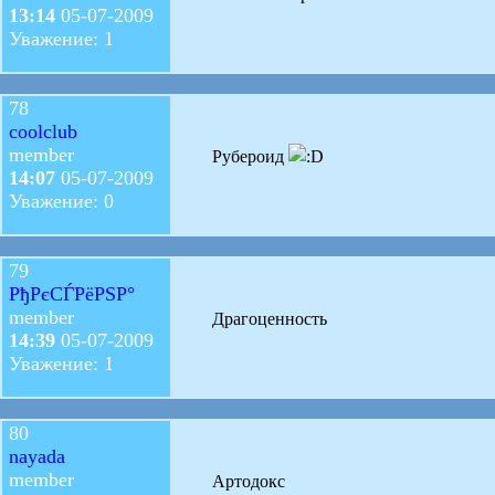
13:14
05-07-2009
Уважение: 1
78
coolclub
member
Рубероид
14:07
05-07-2009
Уважение: 0
79
РђРєСЃРёРЅР°
member
Драгоценность
14:39
05-07-2009
Уважение: 1
80
nayada
member
Артодокс