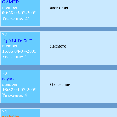
GAMER
member
австралия
09:56
03-07-2009
Уважение: 27
72
РђРєСЃРёРЅР°
member
Ямамото
15:05
04-07-2009
Уважение: 1
73
nayada
member
Окисление
16:37
04-07-2009
Уважение: 4
74
nephalim