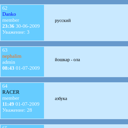
62
Danko
member
русский
23:36
30-06-2009
Уважение: 3
63
nephalim
йошкар - ола
admin
08:43
01-07-2009
64
RACER
member
азбука
11:49
01-07-2009
Уважение: 28
65