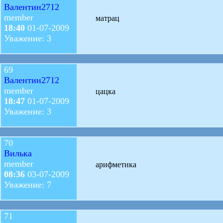
Валентин2712
member
матрац
18:40
01-07-2009
Уважение: 3
69
Валентин2712
member
цацка
18:47
01-07-2009
Уважение: 3
70
Вилька
member
арифметика
08:36
03-07-2009
Уважение: 7
71