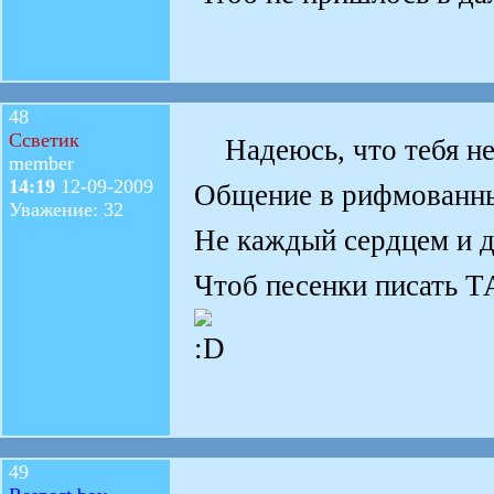
48
Ссветик
Надеюсь, что тебя не
member
14:19
12-09-2009
Общение в рифмованны
Уважение: 32
Не каждый сердцем и д
Чтоб песенки писать Т
49