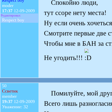
Respect boy
Спокойно люди,
moder
17:37
12-09-2009
тут ссоре нету места!
Редактировал:
Respect boy
Ну если очень хочеться
Смотрите первые две с
Чтобы мне в БАН за с
Не угодить!!!
50
Ссветик
Помилуйте, мой друг,
member
19:37
12-09-2009
Всего лишь разногласия
Уважение: 32