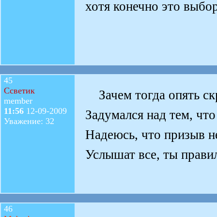
хотя конечно это выб
45
Ссветик
Зачем тогда опять ск
member
11:56
12-09-2009
Задумался над тем, что
Уважение: 32
Надеюсь, что призыв н
Услышат все, ты правил
46