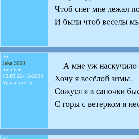
Чтоб снег мне лежал п
И были чтоб веселы мы
56
Jeka 3000
А мне уж наскучило 
member
15:05
22-12-2009
Хочу я весёлой зимы.
Уважение: 5
Сожуся я в саночки бы
С горы с ветерком я не
57