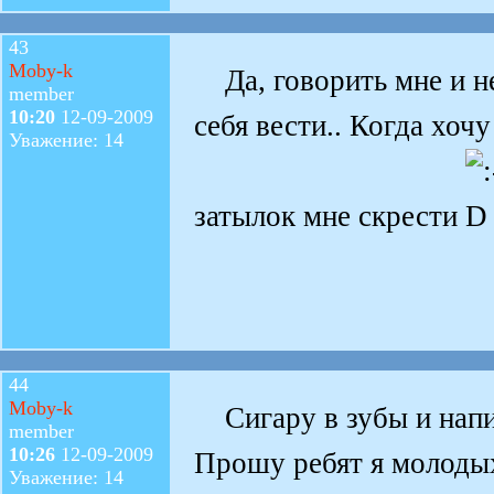
43
Moby-k
Да, говорить мне и не
member
10:20
12-09-2009
себя вести.. Когда хоч
Уважение: 14
затылок мне скрести
44
Moby-k
Сигару в зубы и напит
member
10:26
12-09-2009
Прошу ребят я молодых
Уважение: 14