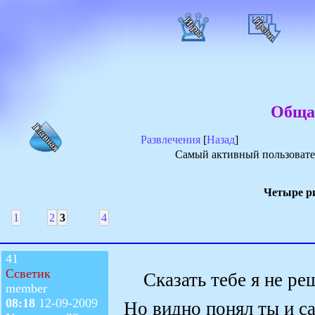
Обща
Развлечения
[
Назад
]
Самый активный пользовате
Четыре р
1
2
3
4
41
Ссветик
Сказать тебе я не реш
member
08:18
12-09-2009
Но видно понял ты и с