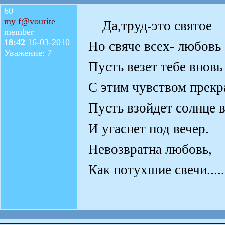
60
my f@vourite
Да,труд-это святое
member
18:42
16-03-2010
Но свяче всех- любовь
Уважение: 7
Пусть везет тебе вновь
С этим чувством прекр
Пусть взойдет солнце 
И угаснет под вечер.
Невозвратна любовь,
Как потухшие свечи.....