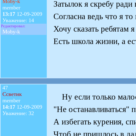
Moby-k
Затылок я скребу ради
member
13:17
12-09-2009
Согласна ведь что я то
Уважение: 14
Редактировал:
Хочу сказать ребятам я
Moby-k
Есть школа жизни, а ес
47
Ссветик
Ну если только малос
member
14:17
12-09-2009
"Не останавливаться" п
Уважение: 32
А избегать курения, сп
Чтоб не пришлось в да