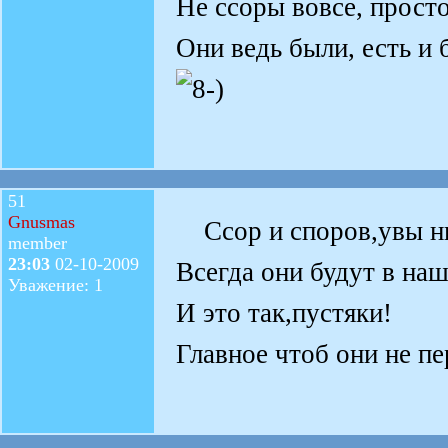
Не ссоры вовсе, прост
Они ведь были, есть и 
51
Gnusmas
Ссор и споров,увы ни 
member
23:03
02-10-2009
Всегда они будут в на
Уважение: 1
И это так,пустяки!
Главное чтоб они не п