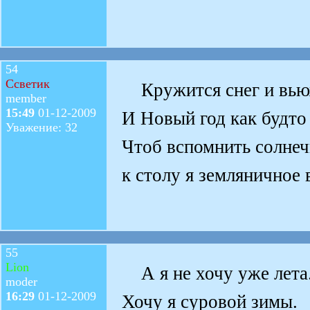
54
Ссветик
Кружится снег и вьюж
member
15:49
01-12-2009
И Новый год как будто 
Уважение: 32
Чтоб вспомнить солнеч
к столу я земляничное
55
Lion
А я не хочу уже лета
moder
16:29
01-12-2009
Хочу я суровой зимы.