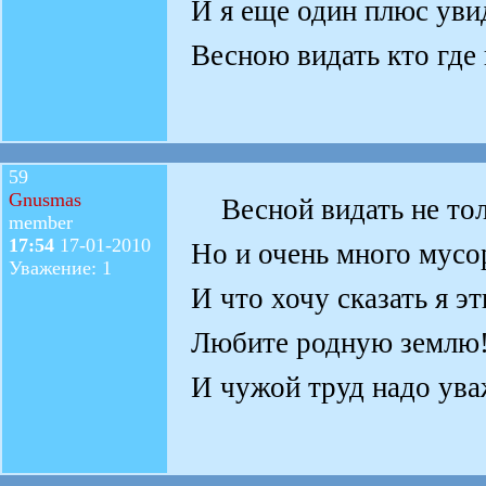
И я еще один плюс уви
Весною видать кто где
59
Gnusmas
Весной видать не тол
member
17:54
17-01-2010
Но и очень много мусо
Уважение: 1
И что хочу сказать я э
Любите родную землю
И чужой труд надо ува