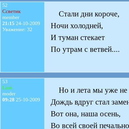
52
Ссветик
Стали дни короче,
member
21:15
24-10-2009
Ночи холодней,
Уважение: 32
И туман стекает
По утрам с ветвей....
53
Lion
Но и лета мы уже не 
moder
09:28
25-10-2009
Дождь вдруг стал замен
Вот она, наша осень,
Во всей своей печально