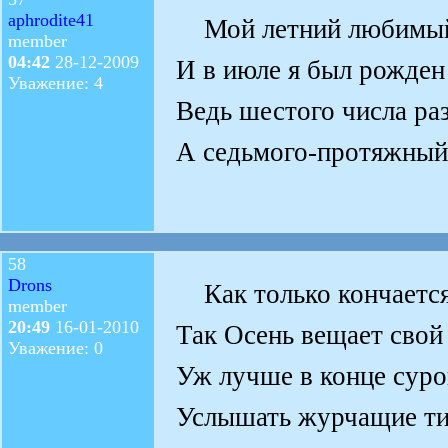
aphrodite41
Мой летний любимый
member
04:42
28-12-2009
И в июле я был рожден
Уважение: 4
Ведь шестого числа ра
А седьмого-протяжный
58
Drons
Как только кончается
member
20:49
16-01-2010
Так Осень вещает свой
Уважение: 0
Уж лучше в конце сур
Услышать журчащие тих