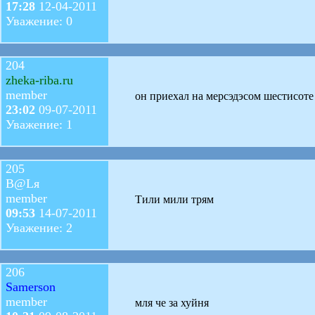
17:28
12-04-2011
Уважение: 0
204
zheka-riba.ru
member
он приехал на мерсэдэсом шестисот
23:02
09-07-2011
Уважение: 1
205
В@Lя
member
Тили мили трям
09:53
14-07-2011
Уважение: 2
206
Samerson
member
мля че за хуйня