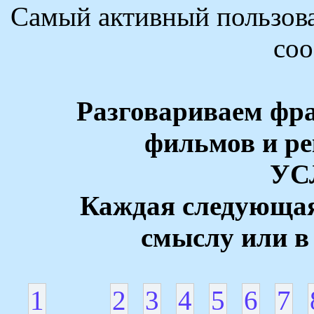
Самый активный пользова
со
Разговариваем фр
фильмов и р
УС
Каждая следующая
смыслу или в
1
2
3
4
5
6
7