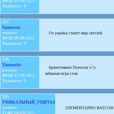
10:21
09-08-2011
Уважение: 0
207
Samerson
member
От улыбки станет мир светлей
10:23
09-08-2011
Уважение: 0
208
Yamaneko
Бранетемкин Поносец
member
забавная игра слов.
10:24
22-08-2011
Уважение: 9
209
УНИКАЛЬНЫЙ_УНИТАЗ
member
ЭЛЕМЕНТАРНО ВАТСОН
12:02
04-09-2011