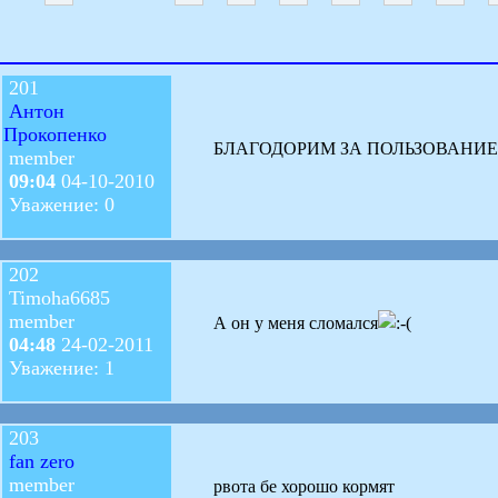
201
Антон
Прокопенко
БЛАГОДОРИМ ЗА ПОЛЬЗОВАНИЕ
member
09:04
04-10-2010
Уважение: 0
202
Timoha6685
member
А он у меня сломался
04:48
24-02-2011
Уважение: 1
203
fan zero
member
рвота бе хорошо кормят