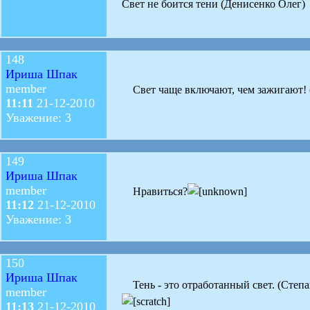
Свет не боится тени (Денисенко Олег)
148
Ириша Шпак
member
Свет чаще включают, чем зажигают
11:11
21-12-2010
Уважение: 3
149
Ириша Шпак
member
Нравиться?
11:12
21-12-2010
Уважение: 3
150
Ириша Шпак
Тень - это отработанный свет. (Степа
member
11:13
21-12-2010