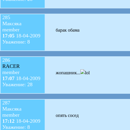
285
Максяка
member
барак обама
17:05
18-04-2009
Уважение: 8
286
RACER
member
жопашник...
17:07
18-04-2009
Уважение: 28
287
Максяка
member
опять сосед
17:12
18-04-2009
Уважение: 8