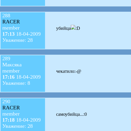
288
RACER
member
убийца
17:13
18-04-2009
Уважение: 28
289
Максяка
member
чекатило:-@
17:16
18-04-2009
Уважение: 8
290
RACER
member
самоубийца...:0
17:18
18-04-2009
Уважение: 28