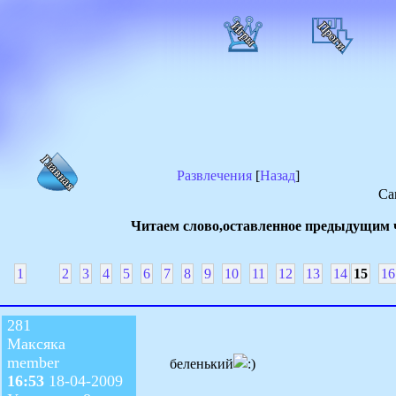
Развлечения
[
Назад
]
Са
Читаем слово,оставленное предыдущим ч
1
2
3
4
5
6
7
8
9
10
11
12
13
14
15
16
281
Максяка
member
беленький
16:53
18-04-2009