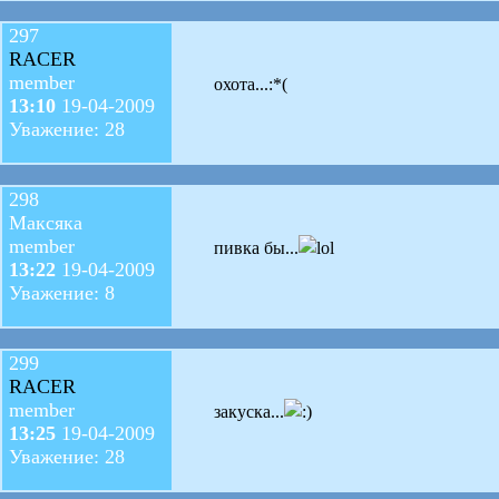
297
RACER
member
охота...:*(
13:10
19-04-2009
Уважение: 28
298
Максяка
member
пивка бы...
13:22
19-04-2009
Уважение: 8
299
RACER
member
закуска...
13:25
19-04-2009
Уважение: 28