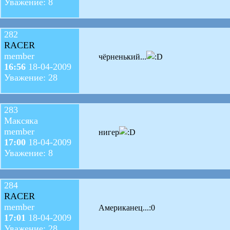
Уважение: 8
282
RACER
member
чёрненький...
16:56
18-04-2009
Уважение: 28
283
Максяка
member
нигер
17:00
18-04-2009
Уважение: 8
284
RACER
member
Американец...:0
17:01
18-04-2009
Уважение: 28