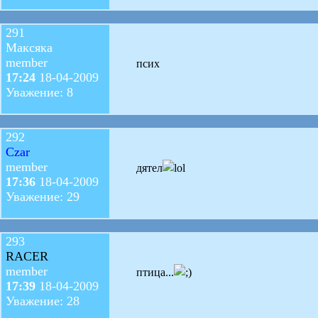
291
Максяка
member
псих
17:24
18-04-2009
Уважение: 8
292
Czar
member
дятел
17:36
18-04-2009
Уважение: 29
293
RACER
member
птица...
17:39
18-04-2009
Уважение: 28