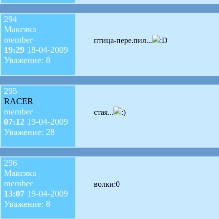
294
Максяка
member
птица-пере.пил...
19:29
18-04-2009
Уважение: 8
295
RACER
member
стая...
07:12
19-04-2009
Уважение: 28
296
Максяка
member
волки:0
13:07
19-04-2009
Уважение: 8