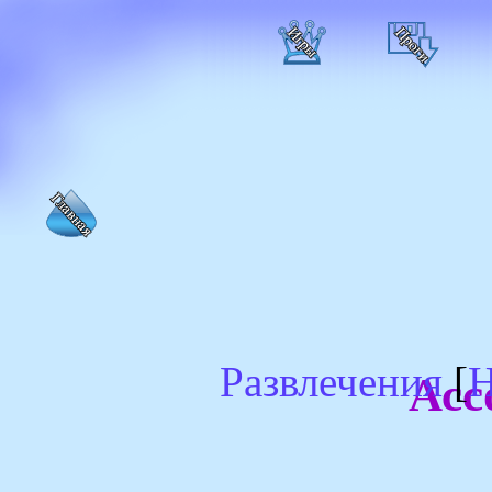
Развлечения
[
Н
Асс