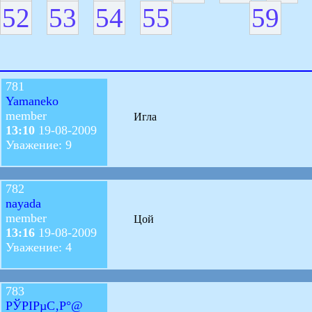
52
53
54
55
59
781
Yamaneko
member
Игла
13:10
19-08-2009
Уважение: 9
782
nayada
member
Цой
13:16
19-08-2009
Уважение: 4
783
РЎРІРµС‚Р°@