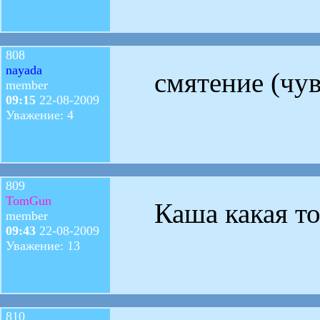
808
nayada
смятение (чув
member
09:15
22-08-2009
Уважение: 4
809
TomGun
Каша какая т
member
09:43
22-08-2009
Уважение: 13
810