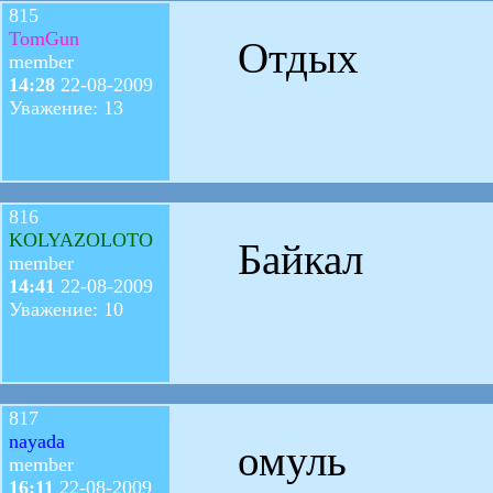
815
TomGun
Отдых
member
14:28
22-08-2009
Уважение: 13
816
KOLYAZOLOTO
Байкал
member
14:41
22-08-2009
Уважение: 10
817
nayada
омуль
member
16:11
22-08-2009