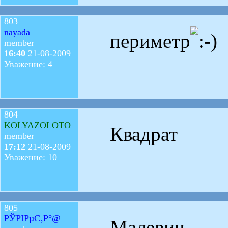
803
nayada
периметр
member
16:40
21-08-2009
Уважение: 4
804
KOLYAZOLOTO
Квадрат
member
17:12
21-08-2009
Уважение: 10
805
РЎРІРµС‚Р°@
Малевич