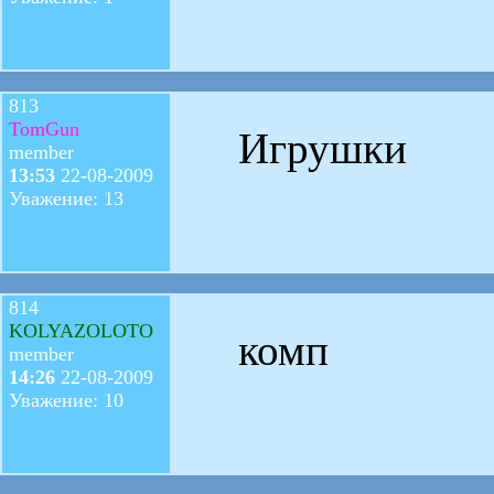
813
TomGun
Игрушки
member
13:53
22-08-2009
Уважение: 13
814
KOLYAZOLOTO
комп
member
14:26
22-08-2009
Уважение: 10