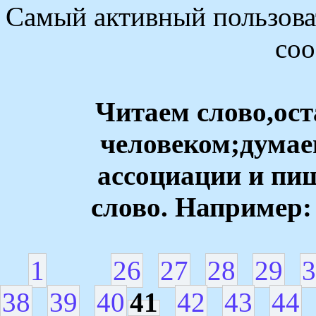
Самый активный пользоват
со
Читаем слово,ос
человеком;думае
ассоциации и пи
слово. Например: 
1
26
27
28
29
3
38
39
40
41
42
43
44