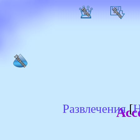
Развлечения
[
Н
Асс