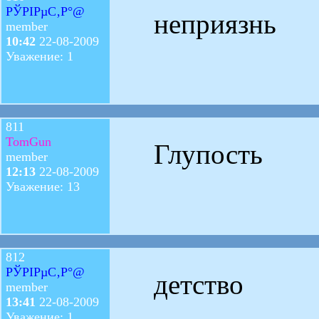
РЎРІРµС‚Р°@
неприязнь
member
10:42
22-08-2009
Уважение: 1
811
TomGun
Глупость
member
12:13
22-08-2009
Уважение: 13
812
РЎРІРµС‚Р°@
детство
member
13:41
22-08-2009
Уважение: 1