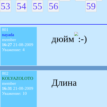
53
54
55
56
59
801
nayada
дюйм
member
16:27
21-08-2009
Уважение: 4
802
KOLYAZOLOTO
Длина
member
16:31
21-08-2009
Уважение: 10