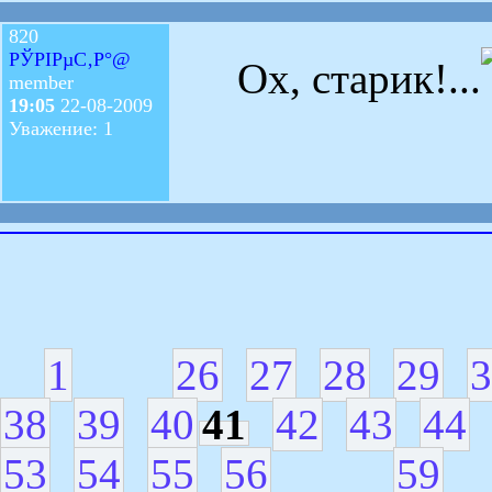
820
РЎРІРµС‚Р°@
Ох, старик!...
member
19:05
22-08-2009
Уважение: 1
1
26
27
28
29
3
38
39
40
41
42
43
44
53
54
55
56
59