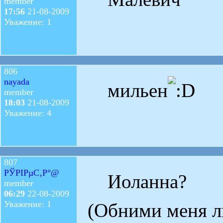
member
17:56
21-08-2009
Уважение: 1
806
nayada
мильен
member
18:03
21-08-2009
Уважение: 4
807
РЎРІРµС‚Р°@
Иоланна?
member
06:29
22-08-2009
Уважение: 1
(Обними меня л