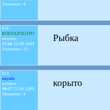
Уважение: 4
818
KOLYAZOLOTO
Рыбка
member
17:04
22-08-2009
Уважение: 10
819
nayada
корыто
member
18:17
22-08-2009
Уважение: 4