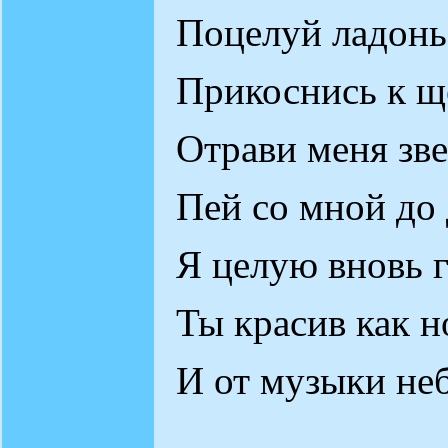
Поцелуй ладонь
Прикоснись к щ
Отрави меня зв
Пей со мной до
Я целую вновь г
Ты красив как но
И от музыки неб