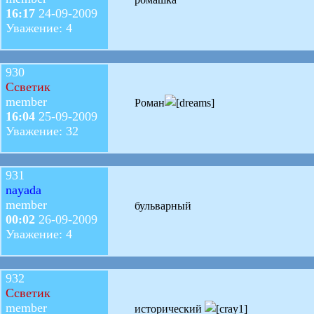
16:17
24-09-2009
Уважение: 4
930
Ссветик
member
Роман
16:04
25-09-2009
Уважение: 32
931
nayada
member
бульварный
00:02
26-09-2009
Уважение: 4
932
Ссветик
member
исторический