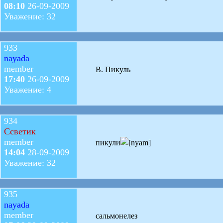
08:10
26-09-2009
Уважение: 32
933
nayada
member
В. Пикуль
17:40
26-09-2009
Уважение: 4
934
Ссветик
member
пикули
14:04
28-09-2009
Уважение: 32
935
nayada
member
сальмонелез