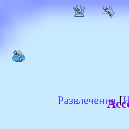
Развлечения
[
Н
Асс