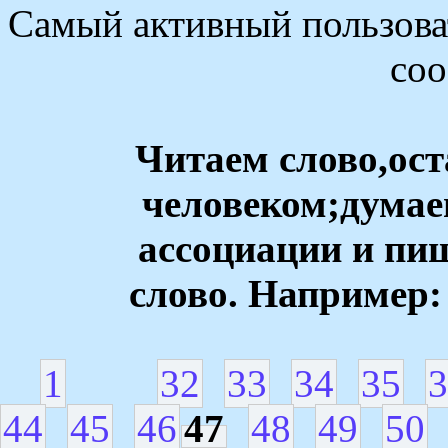
Самый активный пользоват
со
Читаем слово,ос
человеком;думае
ассоциации и пи
слово. Например: 
1
32
33
34
35
3
44
45
46
47
48
49
50