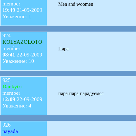
member
Men and woomen
19:49
21-09-2009
Уважение: 1
924
KOLYAZOLOTO
member
Пара
08:41
22-09-2009
Уважение: 10
925
Dankytri
member
пара-пара парадуемся
12:09
22-09-2009
Уважение: 4
926
nayada