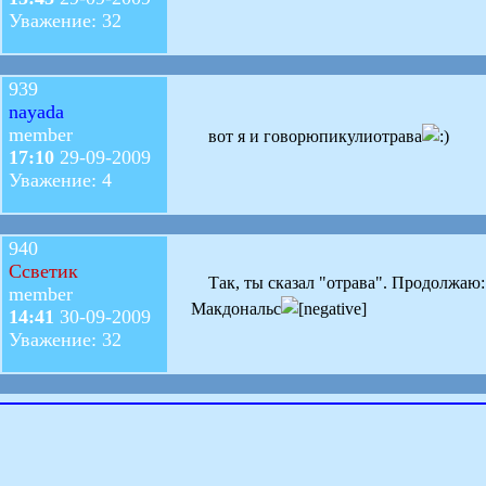
Уважение: 32
939
nayada
member
вот я и говорюпикулиотрава
17:10
29-09-2009
Уважение: 4
940
Ссветик
Так, ты сказал "отрава". Продолжаю:
member
Макдональс
14:41
30-09-2009
Уважение: 32