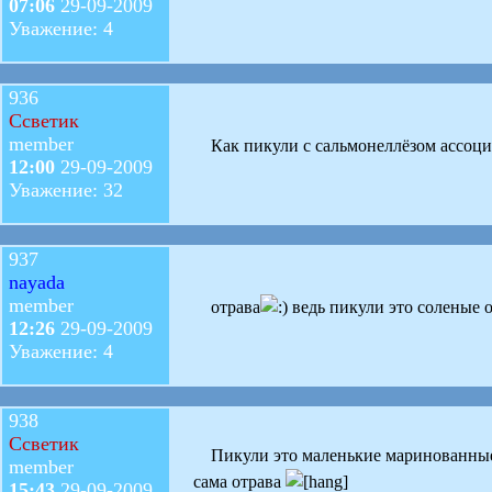
07:06
29-09-2009
Уважение: 4
936
Ссветик
member
Как пикули с сальмонеллёзом ассоц
12:00
29-09-2009
Уважение: 32
937
nayada
member
отрава
ведь пикули это соленые 
12:26
29-09-2009
Уважение: 4
938
Ссветик
Пикули это маленькие маринованны
member
сама отрава
15:43
29-09-2009