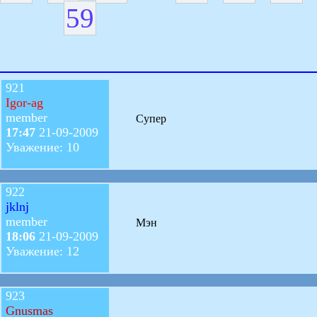
59
921
Igor-ag
member
Супер
17:47
21-09-2009
Уважение: 10
922
jklnj
member
Мэн
18:06
21-09-2009
Уважение: 12
923
Gnusmas