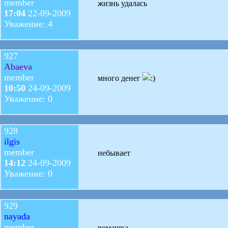
member
жизнь удалась
17:04
22-09-2009
Уважение: 4
927
Abaeva
member
много денег
10:50
24-09-2009
Уважение: 0
928
ilgis
member
небывает
14:12
24-09-2009
Уважение: 0
929
nayada
member
ромашка