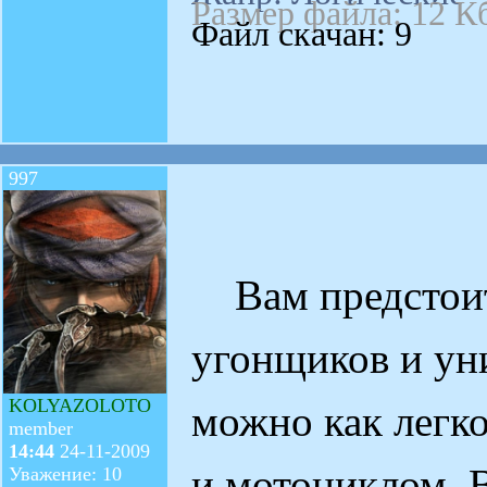
Размер файла: 12 К
Файл скачан: 9
997
Вам предстоит
угонщиков и ун
KOLYAZOLOTO
можно как легк
member
14:44
24-11-2009
и мотоциклом. В
Уважение: 10