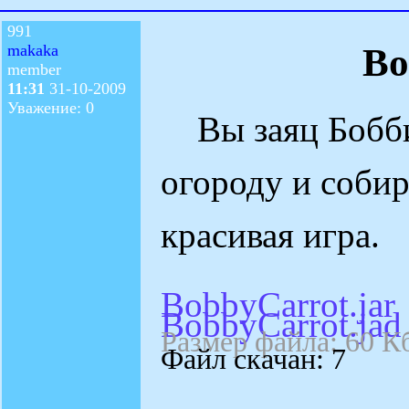
991
Bo
makaka
member
11:31
31-10-2009
Уважение: 0
Вы заяц Бобби,
огороду и собир
красивая игра.
BobbyCarrot.jar
BobbyCarrot.jad
Размер файла: 60 К
Файл скачан: 7