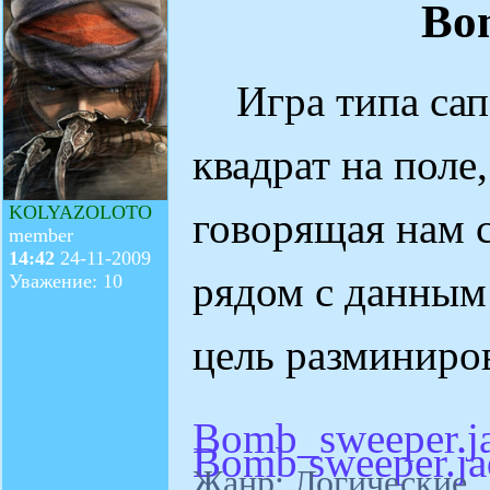
Bo
Игра типа сап
квадрат на поле
KOLYAZOLOTO
говорящая нам 
member
14:42
24-11-2009
рядом с данным
Уважение: 10
цель разминиро
Bomb_sweeper.j
Bomb sweeper.ja
Жанр: Логические