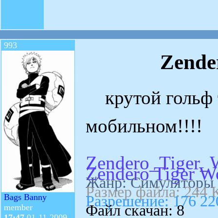
993
Zende
крутой гольф т
мобильном!!!!
Zendero_Tiger_
Zendero Tiger W
Жанр: Симуляторы
Размер файла: 244 
Bags Banny
Разрешение: 176 22
Файл скачан: 8
member
17:47
01-11-2009