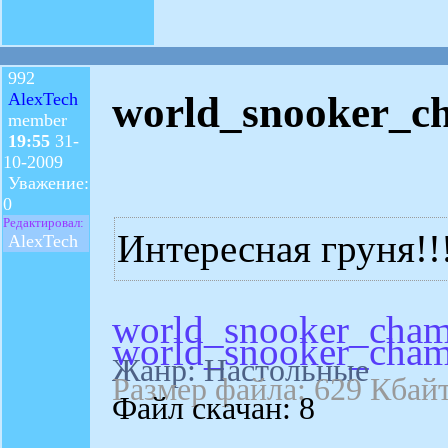
992
world_snooker_c
AlexTech
member
19:55
31-
10-2009
Уважение:
0
Редактировал:
Интересная груня!!
AlexTech
world_snooker_cham
world_snooker_cham
Жанр: Настольные
Размер файла: 629 Кбай
Файл скачан: 8