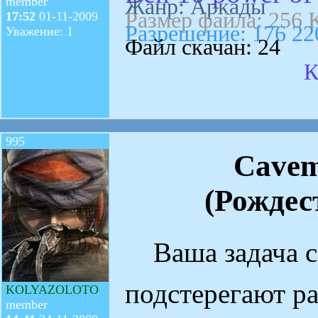
Жанр: Аркады
member
Размер файла: 256 
17:52
01-11-2009
Разрешение: 176 22
Уважение: 1
Файл скачан: 24
К
995
Cavem
(Рождес
Ваша задача со
подстерегают р
KOLYAZOLOTO
member