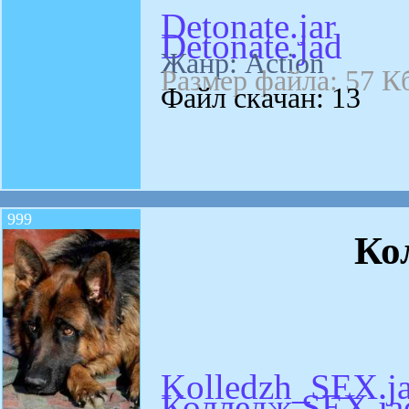
Detonate.jar
Detonate.jad
Жанр: Action
Размер файла: 57 К
Файл скачан: 13
999
Ко
Kolledzh_SEX.ja
Колледж SEX.ja