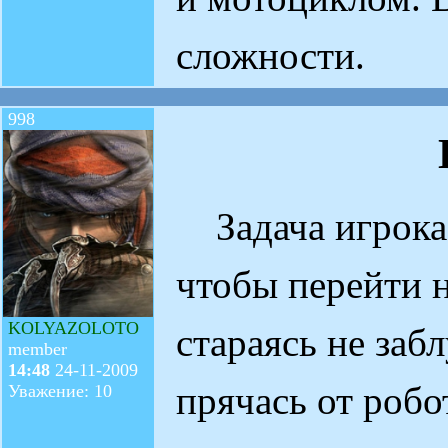
сложности.
998
Задача игрока 
чтобы перейти 
KOLYAZOLOTO
стараясь не заб
member
14:48
24-11-2009
прячась от робо
Уважение: 10