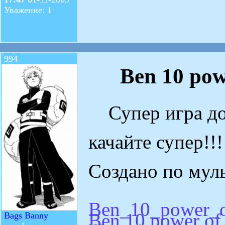
Уважение: 1
994
Ben 10 pow
Супер игра дол
качайте супер!!!
Создано по мул
Ben_10_power_of
Ben 10 power of 
Bags Banny