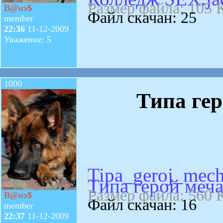
Размер файла: 105 
В@нэ$
Файл скачан: 25
member
22:36
11-12-2009
Уважение: 5
1000
Типа гер
Tipa_geroj_mech
Типа герой меча
Размер файла: 560 
В@нэ$
Файл скачан: 16
member
22:37
11-12-2009