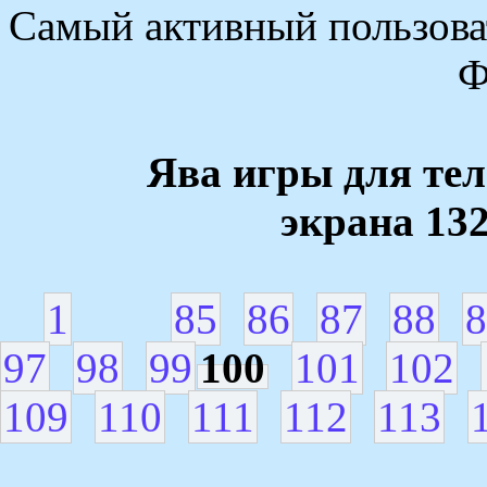
Самый активный пользоват
Ф
Ява игры для те
экрана 13
1
85
86
87
88
8
97
98
99
100
101
102
109
110
111
112
113