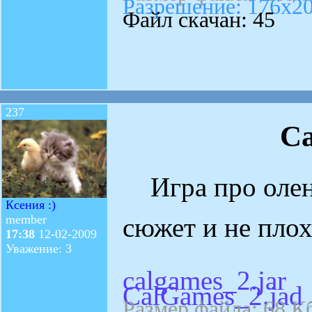
Разрешение: 176x2
Файл скачан: 45
237
C
Игра про оленя
Ксения :)
сюжет и не плох
member
17:38
12-02-2009
Уважение: 3
calgames_2.jar
CalGames_2.jad
Размер файла: 68 К