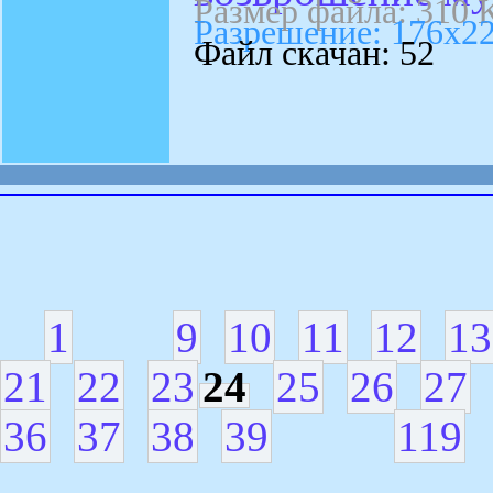
Размер файла: 310 
Разрешение: 176x2
Файл скачан: 52
1
9
10
11
12
13
21
22
23
24
25
26
27
36
37
38
39
119