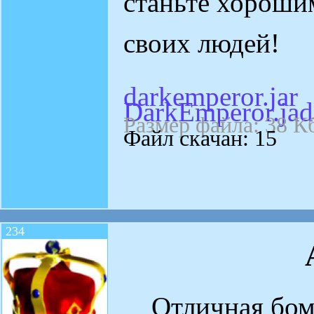
станьте хороши
своих людей!
darkemperor.jar
DarkEmperor.jad
Размер файла: 38 К
Файл скачан: 15
234
Отличная бомб