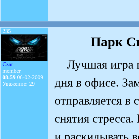
235
Парк С
Лучшая игра по
Czar
member
08:59
06-02-2009
дня в офисе. З
Уважение: 29
отправляется в 
снятия стресса.
и раскидывать в