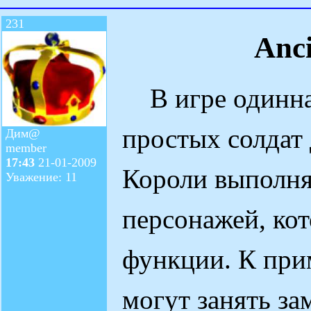
231
Anci
В игре одиннад
простых солдат 
Дим@
member
17:43
21-01-2009
Короли выполня
Уважение: 11
персонажей, ко
функции. К прим
могут занять за