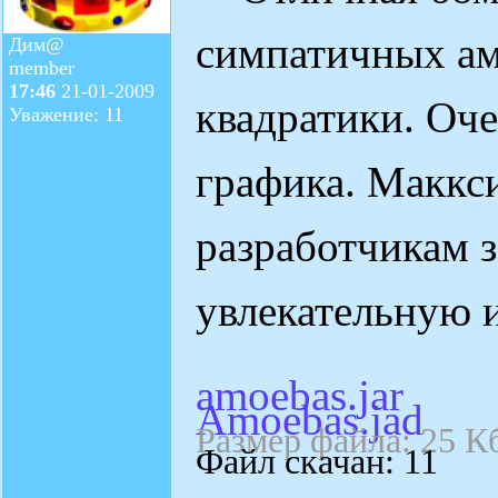
симпатичных ам
Дим@
member
17:46
21-01-2009
квадратики. Оч
Уважение: 11
графика. Маккс
разработчикам з
увлекательную 
amoebas.jar
Amoebas.jad
Размер файла: 25 К
Файл скачан: 11