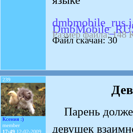
dmbmobile_rus.j
DmbMobile_RUS
Размер файла: 148 
Файл скачан: 30
239
Де
Парень должен
Ксения :)
девушек взаимно
member
17:49
12-02-2009