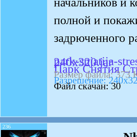
начальников и к
полной и покажи
задрюченного р
park-snjatija-st
240x320.jar
Парк Снятия Стр
Размер файла: 373 
Разрешение: 240x32
Файл скачан: 30
236