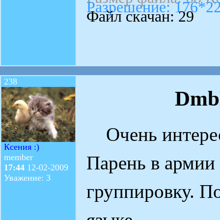
Разрешение: 176*2
Файл скачан: 29
238
Dmb
Очень интересн
Ксения :)
Парень в армии
member
17:44
12-02-2009
Уважение: 3
группировку. П
языке