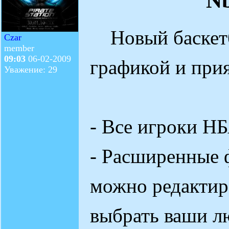
Nb
Новый баскетб
Czar
member
09:03
06-02-2009
графикой и при
Уважение: 29
- Все игроки Н
- Расширенные 
можно редактир
выбрать ваши л