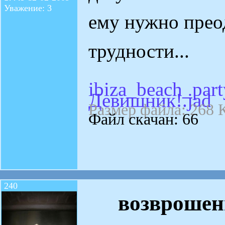
Уважение: 3
ему нужно прео
трудности...
ibiza_beach_party
Девишник!.jad
Размер файла: 268 
Файл скачан: 66
240
возврошен