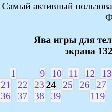
Самый активный пользоват
Ф
Ява игры для те
экрана 13
1
9
10
11
12
13
21
22
23
24
25
26
27
36
37
38
39
119