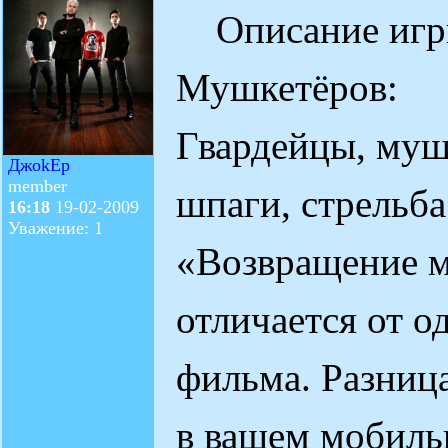
Описание игр
Мушкетёров:
Гвардейцы, муш
ДжоkEр
member
шпаги, стрельба
16:18
19-02-2009
Уважение: 1
«Возвращение м
отличается от 
фильма. Разниц
в вашем мобиль