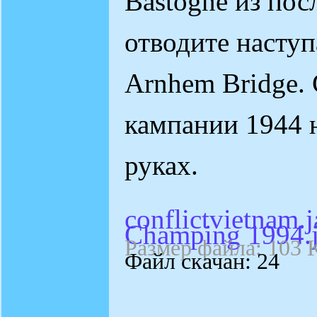
Bastogne из пос
отводите насту
Arnhem Bridge.
кампании 1944 
руках.
conflictvietnam.j
Champing 1994.
Размер файла: 103 
Файл скачан: 24