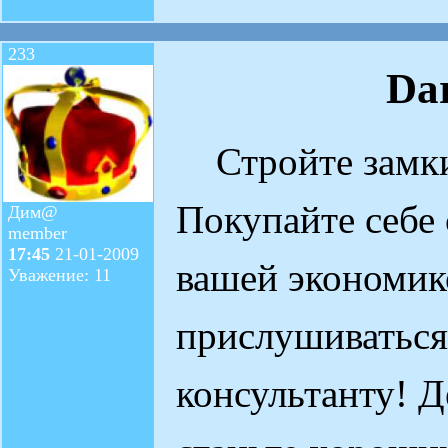
233
Da
Стройте замки
Покупайте себе 
Дим@
member
17:45
21-01-2009
вашей экономико
Уважение: 11
прислушиваться
консультанту! Д