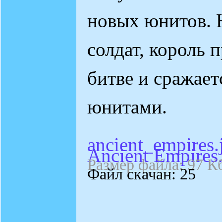
новых юнитов. 
солдат, король 
битве и сражает
юнитами.
ancient_empires.
Ancient Empires.
Размер файла: 97 К
Файл скачан: 25