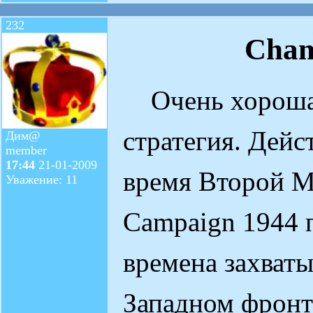
232
Cham
Очень хорошая
стратегия. Дейс
Дим@
member
17:44
21-01-2009
время Второй М
Уважение: 11
Campaign 1944 
времена захват
Западном фронт