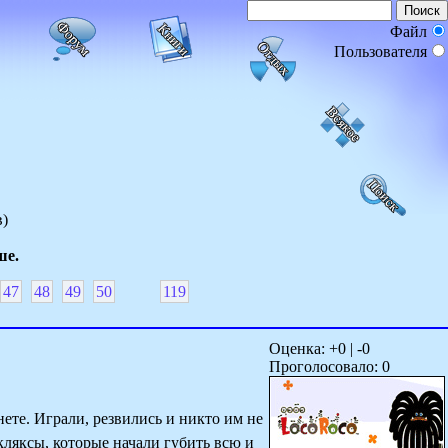
Файл
Пользователя
в)
ше.
47
48
49
50
119
Оценка: +
0
| -
0
Проголосовало:
0
ете. Играли, резвились и никто им не
кляксы, которые начали губить всю и