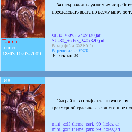
За штурвалом неуязвимых истребителе
преследовать врага по всему миру до т
su-30_s60v3_240x320.jar
SU-30_S60v3_240x320.jad
Tauren
Размер файла: 352 Кбайт
moder
Разрешение: 240*320
18:03
10-03-2009
Файл скачан: 30
348
Сыграйте в гольф - культовую игру вы
трехмерной графике - реалистичное по
mini_golf_theme_park_99_holes.jar
mini_golf_theme_park_99_holes.jad