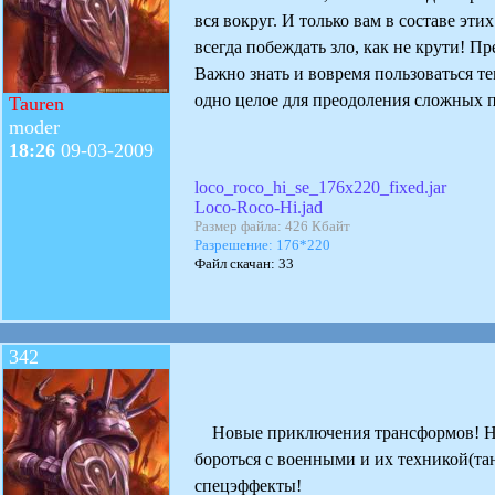
вся вокруг. И только вам в составе э
всегда побеждать зло, как не крути! 
Важно знать и вовремя пользоваться т
одно целое для преодоления сложных 
Tauren
moder
18:26
09-03-2009
loco_roco_hi_se_176x220_fixed.jar
Loco-Roco-Hi.jad
Размер файла: 426 Кбайт
Разрешение: 176*220
Файл скачан: 33
342
Новые приключения трансформов! На э
бороться с военными и их техникой(та
спецэффекты!