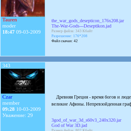
Tauren
the_war_gods_desepticon_176x208.jar
moder
The-War-Gods---Deseptikon.jad
Размер файла: 343 Кбайт
18:47
09-03-2009
Разрешение: 176*208
Файл скачан: 42
343
Czar
Древняя Греция - время богов и люде
member
великие Афины. Непревзойденная графи
09:28
10-03-2009
Уважение: 29
3god_of_war_3d_s60v3_240x320.jar
God of War 3D.jad
Размер файла: 802 Кбайт