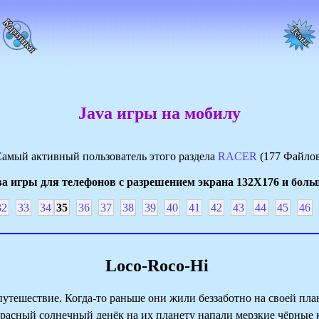
Java игры на мобилу
амый активный пользователь этого раздела
RACER
(177 Файло
а игры для телефонов с разрешением экрана 132Х176 и боль
32
33
34
35
36
37
38
39
40
41
42
43
44
45
46
Loco-Roco-Hi
ешествие. Когда-то раньше они жили беззаботно на своей план
екрасный солнечный денёк на их планету напали мерзкие чёрные 