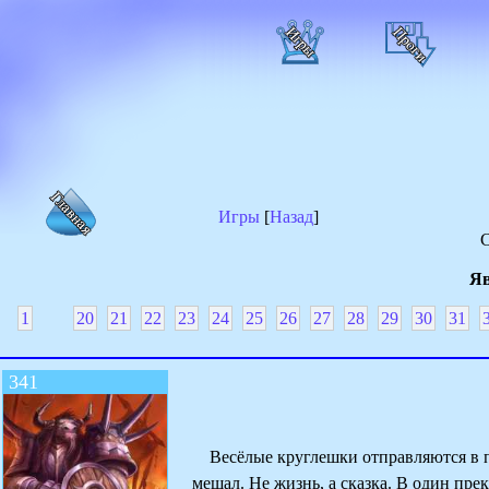
Игры
[
Назад
]
С
Яв
1
20
21
22
23
24
25
26
27
28
29
30
31
341
Весёлые круглешки отправляются в пут
мешал. Не жизнь, а сказка. В один пр