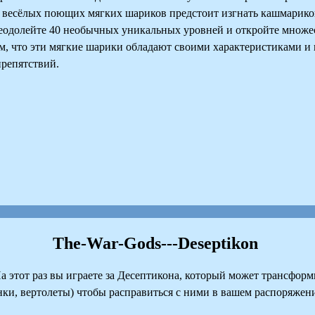
тих весёлых поющих мягких шариков предстоит изгнать кашмарико
Преодолейте 40 необычных уникальных уровней и откройте множес
ем, что эти мягкие шарики обладают своими характеристиками и 
препятствий.
The-War-Gods---Deseptikon
тот раз вы играете за Десептикона, который может трансформи
нки, вертолеты) чтобы расправиться с ними в вашем распоряже