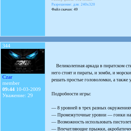
Разрешение: для: 240x320
Файл скачан: 49
344
Великолепная аркада в пиратском сти
него стоят и пираты, и зомби, и морск
Czar
решать простые головоломки, а также 
member
09:44
10-03-2009
Подробности игры:
Уважение: 29
— 8 уровней в трех разных окружения
— Промежуточные уровни — гонки на 
— Возможность использовать пистолет, 
— Впечатляющие прыжки, акробатичес