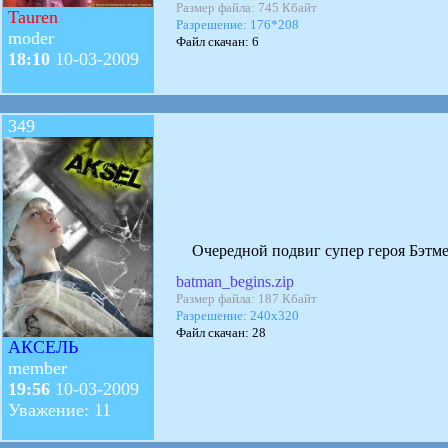
Размер файла: 745 Кбайт
Tauren
Разрешение: 176*208
moder
Файл скачан: 6
18:10
10-03-2009
349
Очередной подвиг супер героя Бэтмен
batman_begins.zip
Размер файла: 187 Кбайт
Разрешение: 240x320
Файл скачан: 28
АКСЕЛЬ
member
19:56
10-03-2009
Уважение: 11