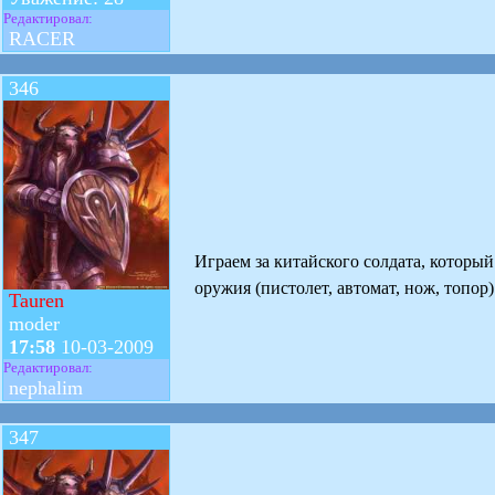
Редактировал:
RACER
346
Играем за китайского солдата, которы
оружия (пистолет, автомат, нож, топор)
Tauren
moder
17:58
10-03-2009
Редактировал:
nephalim
347