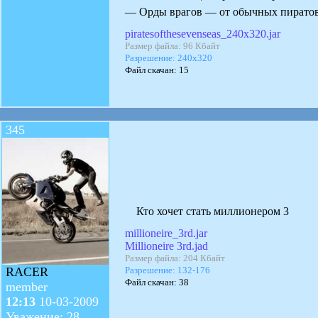
— Орды врагов — от обычных пиратов 
piratesofthesevenseas_240x320.jar
Размер файла: 96 Кбайт
Разрешение: 240x320
Файл скачан: 15
345
Кто хочет стать миллионером 3
millioneire_3rd.jar
Millioneire 3rd.jad
Размер файла: 204 Кбайт
Разрешение: 132-176
RACER
Файл скачан: 38
member
12:13
10-03-2009
Уважение: 28