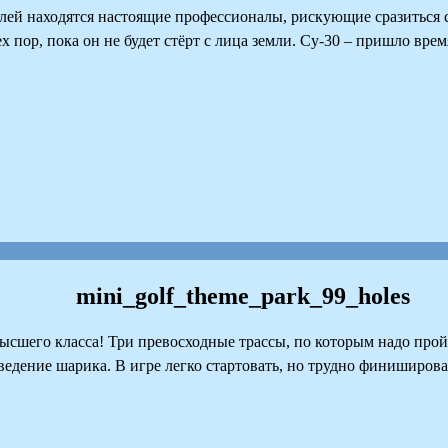
й находятся настоящие профессионалы, рискующие сразиться с
ех пор, пока он не будет стёрт с лица земли. Су-30 – пришло вр
mini_golf_theme_park_99_holes
сшего класса! Три превосходные трассы, по которым надо пройт
ведение шарика. В игре легко стартовать, но трудно финиширова