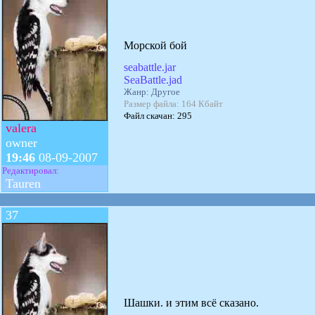
Морской бой
seabattle.jar
SeaBattle.jad
Жанр: Другое
Размер файла: 164 Кбайт
Файл скачан: 295
valera
owner
19:46
08-09-2007
Редактировал:
Tauren
37
Шашки. и этим всё сказано.