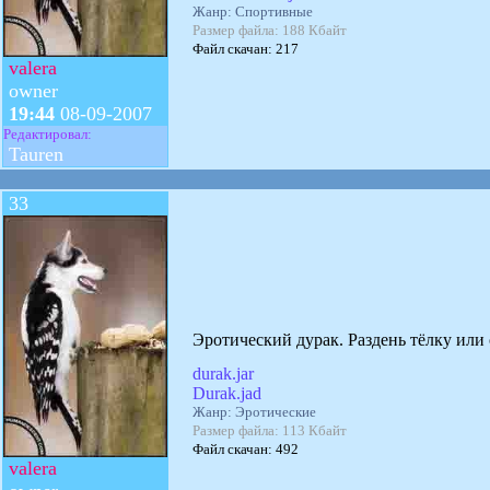
Жанр: Спортивные
Размер файла: 188 Кбайт
Файл скачан: 217
valera
owner
19:44
08-09-2007
Редактировал:
Tauren
33
Эротический дурак. Раздень тёлку или 
durak.jar
Durak.jad
Жанр: Эротические
Размер файла: 113 Кбайт
Файл скачан: 492
valera