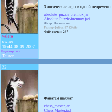
3 логические игры в одной непременно
absolute_puzzle-brennox.jar
Absolute Puzzle-brennox.jad
Жанр: Логические
Размер файла: 87 Кбайт
Файл скачан: 287
valera
owner
19:44
08-09-2007
Редактировал:
Tauren
32
Фанатам шахмат
chess_master.jar
Chess Master.jad