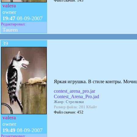
Файл скачан: 143
valera
owner
19:47
08-09-2007
Редактировал:
Tauren
39
Яркая игрушка. В стиле контры. Мочиш
contest_arena_pro.jar
Contest_Arena_Pro.jad
Жанр: Стрелялки
Размер файла: 281 Кбайт
Файл скачан: 452
valera
owner
19:49
08-09-2007
Редактировал: