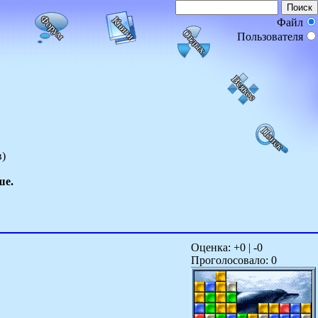
Файл
Пользователя
в)
ше.
Оценка: +
0
| -
0
Проголосовало:
0