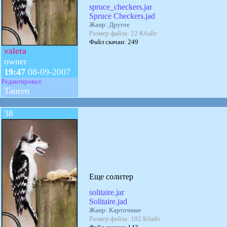
spruce_checkers.jar
Spruce Checkers.jad
Жанр: Другое
Размер файла: 22 Кбайт
Файл скачан: 249
valera
owner
19:47
08-09-2007
Редактировал:
Tauren
38
Еще солитер
solitaire.jar
Solitaire.jad
Жанр: Карточные
Размер файла: 102 Кбайт