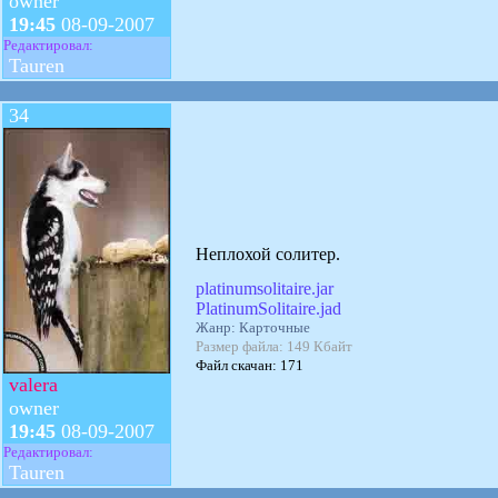
owner
19:45
08-09-2007
Редактировал:
Tauren
34
Неплохой солитер.
platinumsolitaire.jar
PlatinumSolitaire.jad
Жанр: Карточные
Размер файла: 149 Кбайт
Файл скачан: 171
valera
owner
19:45
08-09-2007
Редактировал:
Tauren