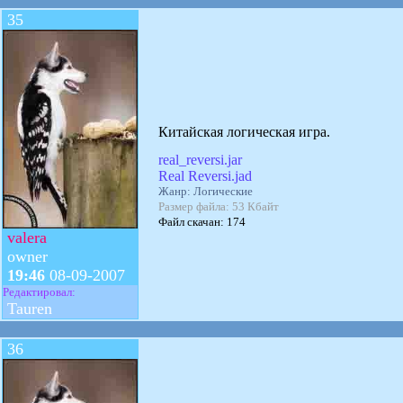
35
Китайская логическая игра.
real_reversi.jar
Real Reversi.jad
Жанр: Логические
Размер файла: 53 Кбайт
Файл скачан: 174
valera
owner
19:46
08-09-2007
Редактировал:
Tauren
36