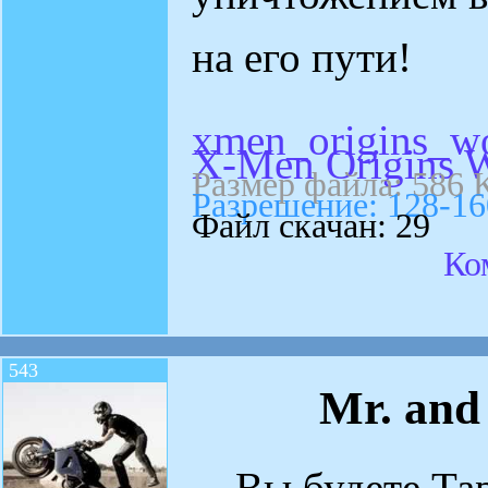
на его пути!
xmen_origins_wo
X-Men Origins W
Размер файла: 586 
Разрешение: 128-16
Файл скачан: 29
Ко
543
Mr. and
Вы будете Тар