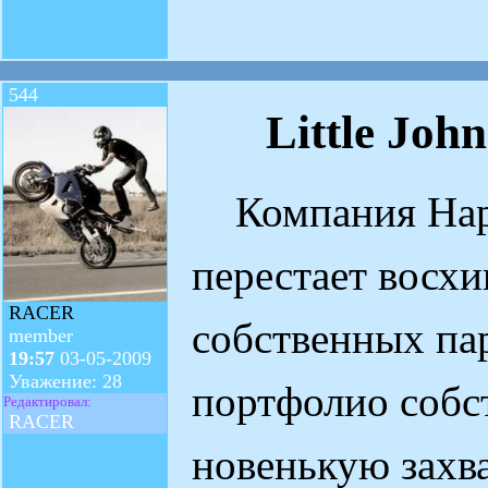
544
Little Joh
Компания Happy
перестает восх
RACER
собственных пар
member
19:57
03-05-2009
Уважение: 28
портфолио собс
Редактировал:
RACER
новенькую захва