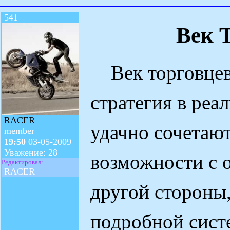
541
Век 
Век торговцев
стратегия в реа
RACER
удачно сочетаю
member
19:50
03-05-2009
Уважение: 28
возможности с 
Редактировал:
RACER
другой стороны,
подробной сист