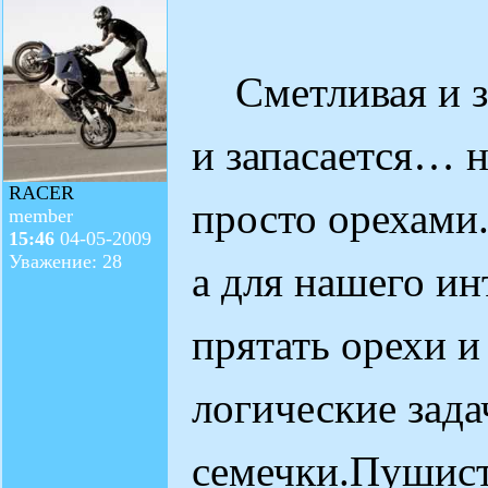
Сметливая и за
и запасается… н
RACER
просто орехами.
member
15:46
04-05-2009
Уважение: 28
а для нашего ин
прятать орехи 
логические зада
семечки.Пушист