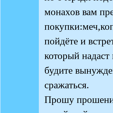
монахов вам пр
покупки:меч,ко
пойдёте и встр
который надаст 
будите вынужде
сражаться.
Прошу прошения