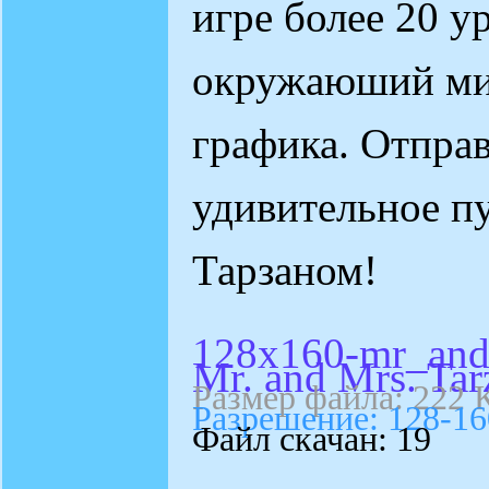
игре более 20 у
окружаюший мир
графика. Отправ
удивительное пу
Тарзаном!
128x160-mr_and_
Mr. and Mrs. Tar
Размер файла: 222 
Разрешение: 128-16
Файл скачан: 19