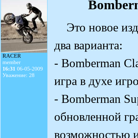
Bomberm
Это новое изд
два варианта:
RACER
- Bomberman Cla
member
16:31
06-05-2009
Уважение: 28
игра в духе игр
- Bomberman Sup
обновленной гр
возможностью и