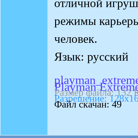
отличной игруш
режимы карьеры
человек.
Язык: русский
playman_extreme
Playman Extreme
Размер файла: 132 
Разрешение: 128х1
Файл скачан: 49