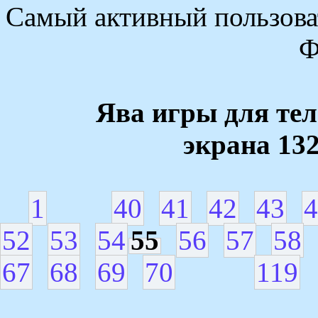
Самый активный пользоват
Ф
Ява игры для те
экрана 13
1
40
41
42
43
4
52
53
54
55
56
57
58
67
68
69
70
119