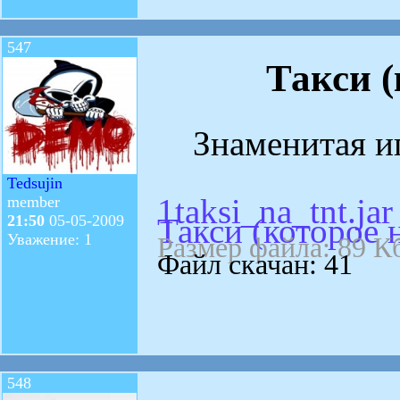
547
Такси (
Знаменитая игр
Tedsujin
1taksi_na_tnt.jar
member
Такси (которое н
21:50
05-05-2009
Уважение: 1
Размер файла: 89 К
Файл скачан: 41
548