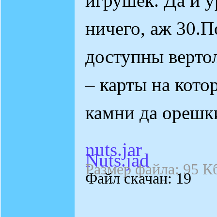
игрушек. Да и у
ничего, аж 30.П
доступны верто
– карты на кото
камни да орешк
nuts.jar
Nuts.jad
Размер файла: 95 К
Файл скачан: 19