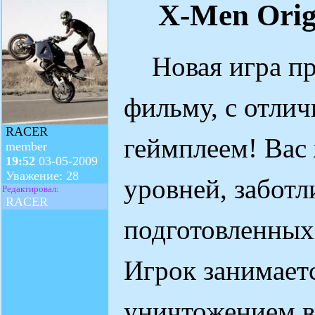
X-Men Orig
Новая игра пр
фильму, с отли
RACER
геймплеем! Вас 
member
19:52
03-05-2009
Уважение: 28
уровней, заботл
Редактировал:
RACER
подготовленных
Игрок занимает
уничтожением вс