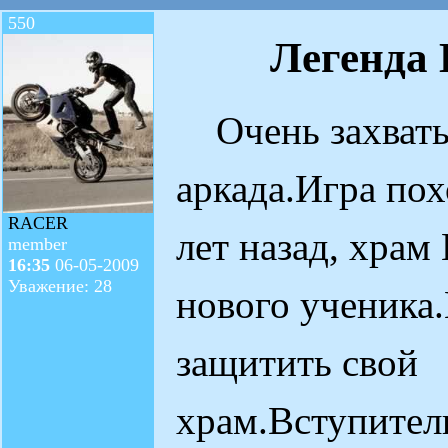
550
Легенда
Очень захват
аркада.Игра пох
RACER
лет назад, хра
member
16:35
06-05-2009
Уважение: 28
нового ученика
защитить свой
храм.Вступител