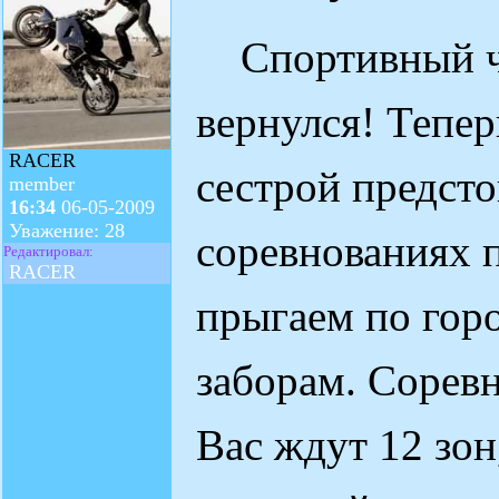
Спортивный че
вернулся! Тепер
RACER
сестрой предсто
member
16:34
06-05-2009
Уважение: 28
соревнованиях п
Редактировал:
RACER
прыгаем по гор
заборам. Соревн
Вас ждут 12 зон