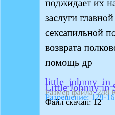
поджидает их на
заслуги главной
сексапильной п
возврата полков
помощь др
little_johnny_in
Little Johnny in 
Размер файла: 288 
Разрешение: 128-16
Файл скачан: 12