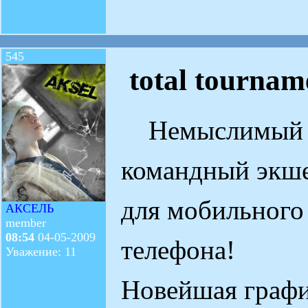
545
total tournam
Немыслимый
командный экш
для мобильного
АКСЕЛЬ
member
08:54
04-05-2009
телефона!
Уважение: 11
Новейшая графи