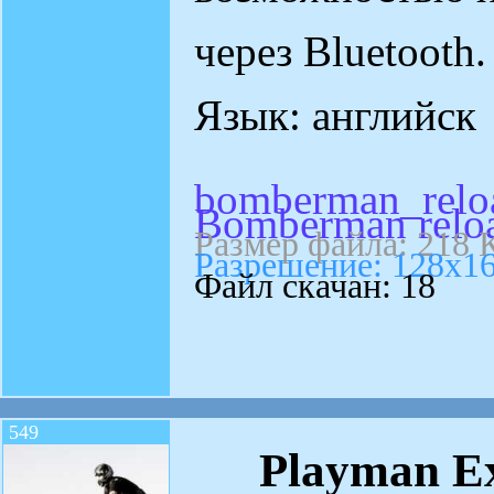
через Bluetooth.
Язык: английск
bomberman_relo
Bomberman reloa
Размер файла: 218 
Разрешение: 128x1
Файл скачан: 18
549
Playman E