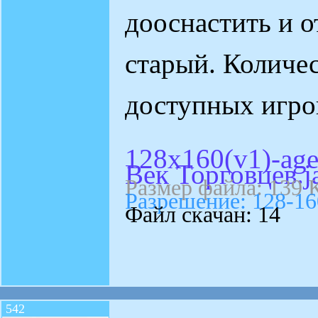
дооснастить и 
старый. Количес
доступных игро
128x160(v1)-age_
Век Торговцев.j
Размер файла: 139 
Разрешение: 128-16
Файл скачан: 14
542