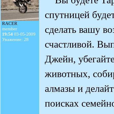
спутницей буде
RACER
сделать вашу в
member
19:54
03-05-2009
Уважение: 28
счастливой. Вы
Джейн, убегайт
животных, соби
алмазы и делайт
поисках семейно