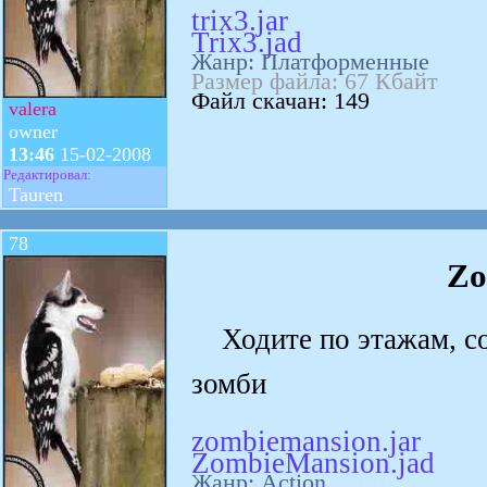
trix3.jar
Trix3.jad
Жанр: Платформенные
Размер файла: 67 Кбайт
Файл скачан: 149
valera
owner
13:46
15-02-2008
Редактировал:
Tauren
78
Zo
Ходите по этажам, соб
зомби
zombiemansion.jar
ZombieMansion.jad
Жанр: Action