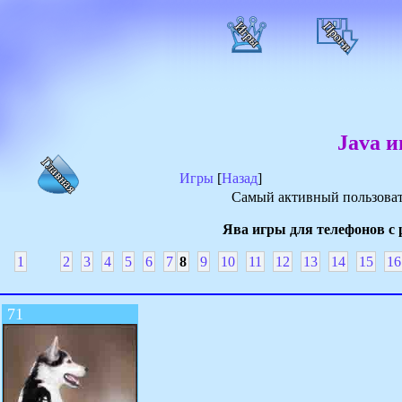
Java и
Игры
[
Назад
]
Самый активный пользоват
Ява игры для телефонов с 
1
2
3
4
5
6
7
8
9
10
11
12
13
14
15
16
71