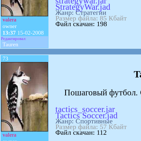
strategywar.jar
StrategyWar.jad
Жанр: Стратегии
Размер файла: 85 Кбайт
valera
Файл скачан: 198
owner
13:37
15-02-2008
Редактировал:
Tauren
73
T
Пошаговый футбол. О
tactics_soccer.jar
Tactics Soccer.jad
Жанр: Спортивные
Размер файла: 57 Кбайт
Файл скачан: 112
valera