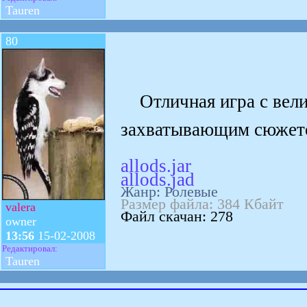
Tauren
80
Отличная игра с вели
захватывающим сюжето
allods.jar
allods.jad
Жанр: Ролевые
Размер файла: 384 Кбайт
valera
Файл скачан: 278
owner
13:56
15-02-2008
Редактировал:
Tauren