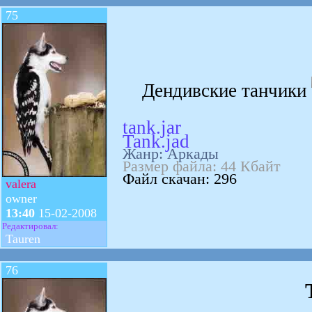
75
Дендивские танчики
tank.jar
Tank.jad
Жанр: Аркады
Размер файла: 44 Кбайт
Файл скачан: 296
valera
owner
13:40
15-02-2008
Редактировал:
Tauren
76