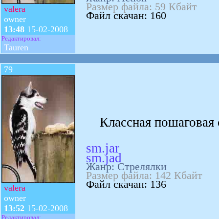
Размер файла: 59 Кбайт
valera
Файл скачан: 160
owner
13:48
15-02-2008
Редактировал:
Tauren
79
Классная пошаговая с
sm.jar
sm.jad
Жанр: Стрелялки
Размер файла: 142 Кбайт
Файл скачан: 136
valera
owner
13:52
15-02-2008
Редактировал: