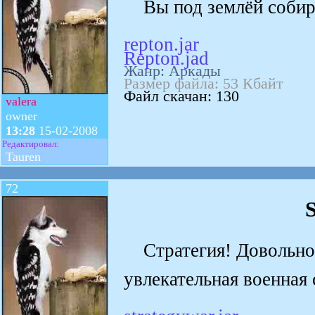
Вы под землёй собир
repton.jar
Repton.jad
Жанр: Аркады
Размер файла: 53 Кбайт
Файл скачан: 130
valera
owner
13:28
15-02-2008
Редактировал:
Tauren
72
Стратегия! Довольно р
увлекательная военная 