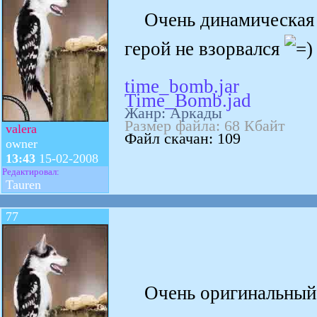
Очень динамическая и
герой не взорвался
time_bomb.jar
Time_Bomb.jad
Жанр: Аркады
Размер файла: 68 Кбайт
valera
Файл скачан: 109
owner
13:43
15-02-2008
Редактировал:
Tauren
77
Очень оригинальный т