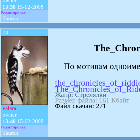
owner
13:38
15-02-2008
Редактировал:
Tauren
74
The_Chron
По мотивам одноиме
the_chronicles_of_riddic
The_Chronicles_of_Ridd
Жанр: Стрелялки
Размер файла: 161 Кбайт
Файл скачан: 271
valera
owner
13:40
15-02-2008
Редактировал:
Tauren