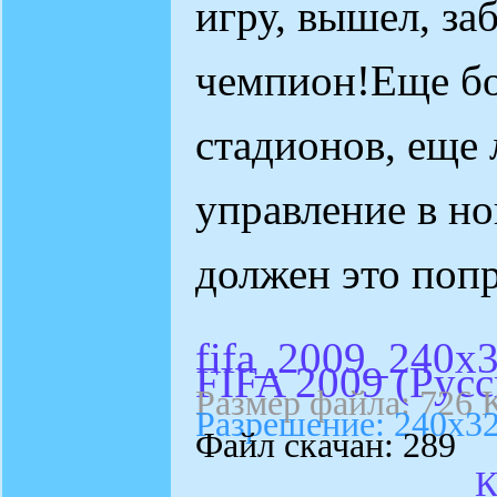
игру, вышел, заб
чемпион!Еще бо
стадионов, еще
управление в но
должен это поп
fifa_2009_240x3
FIFA 2009 (Русс
Размер файла: 726 
Разрешение: 240х3
Файл скачан: 289
К