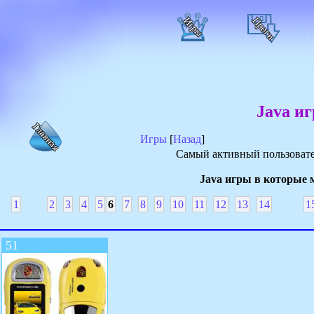
Java иг
Игры
[
Назад
]
Самый активный пользовате
Java игры в которые м
1
2
3
4
5
6
7
8
9
10
11
12
13
14
1
51