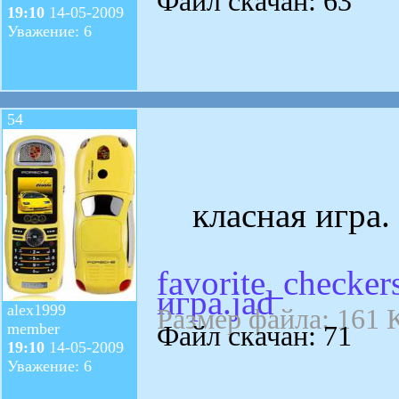
Файл скачан: 63
19:10
14-05-2009
Уважение: 6
54
класная игра. 
favorite_checkers
игра.jad
alex1999
Размер файла: 161 
member
Файл скачан: 71
19:10
14-05-2009
Уважение: 6