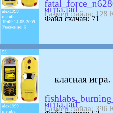
fatal_force_n628
игра.jad
alex1999
Размер файла: 128 
member
Файл скачан: 71
19:09
14-05-2009
Уважение: 6
53
класная игра. 
fishlabs_burning
игра.jad
alex1999
Размер файла: 396 
member