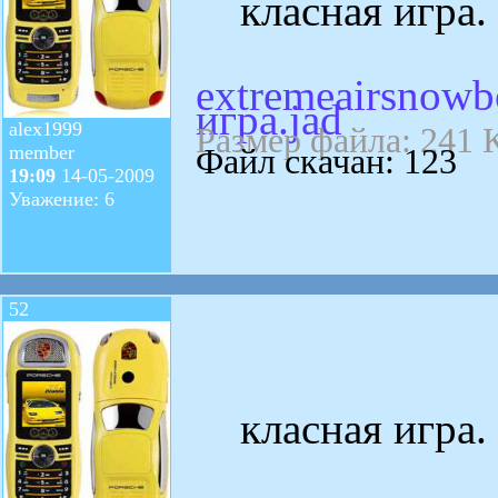
класная игра. 
extremeairsnowb
игра.jad
alex1999
Размер файла: 241 
member
Файл скачан: 123
19:09
14-05-2009
Уважение: 6
52
класная игра. 