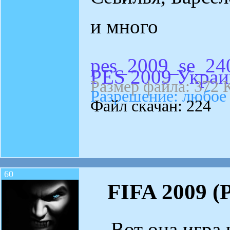
и много
pes_2009_se_24
PES 2009 Украи
Размер файла: 372 
Разрешение: любое
Файл скачан: 224
60
FIFA 2009 (
Вот она игра 