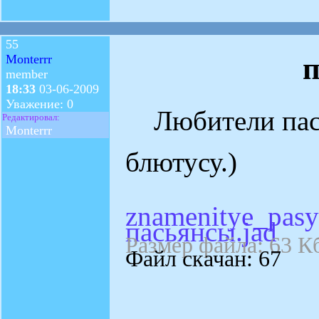
55
Monterrr
member
18:33
03-06-2009
Уважение: 0
Любители пасья
Редактировал:
Monterrr
блютусу.)
znamenitye_pasy
пасьянсы.jad
Размер файла: 63 К
Файл скачан: 67