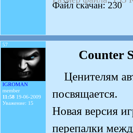
Файл скачан: 230
57
Counter S
Ценителям авт
IGROMAN
посвящается.
member
11:58
19-06-2009
Уважение: 15
Новая версия и
перепалки межд