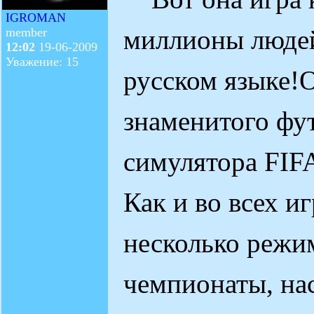
IGROMAN
миллионы людей
member
12:02
19-06-2009
Уважение: 15
русском языке!
знаменитого фу
симулятора FIF
Как и во всех и
несколько режи
чемпионаты, нас