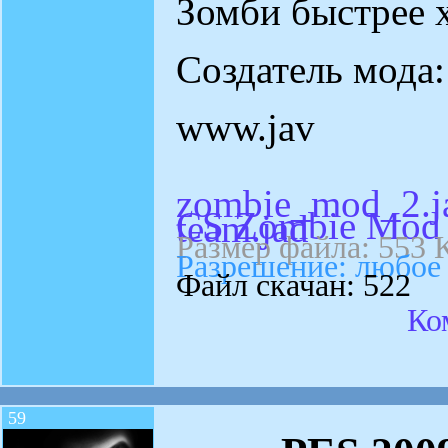
Зомби быстрее х
Создатель мода
www.jav
zombie_mod_2.j
CS Zombie Mod 
team.jad
Размер файла: 553 
Разрешение: любое
Файл скачан: 522
Ко
59