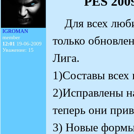
PES 200
Для всех любит
IGROMAN
только обновле
member
12:01
19-06-2009
Уважение: 15
Лига.
1)Составы всех
2)Исправлены н
теперь они при
3) Новые формы