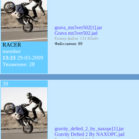
grava_mx5ver502[1].jar
Grava mx5ver502.jad
Размер файла: 131 Кбайт
Файл скачан: 89
RACER
member
13:33
29-03-2009
Уважение: 28
39
gravity_defied_2_by_naxopc[1].jar
Gravity Defied 2 By NAXOPC.jad