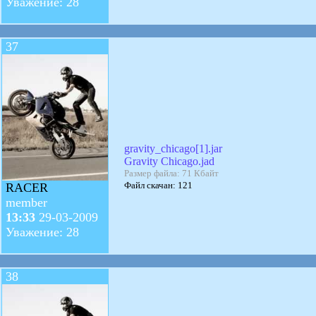
Уважение: 28
37
gravity_chicago[1].jar
Gravity Chicago.jad
Размер файла: 71 Кбайт
Файл скачан: 121
RACER
member
13:33
29-03-2009
Уважение: 28
38