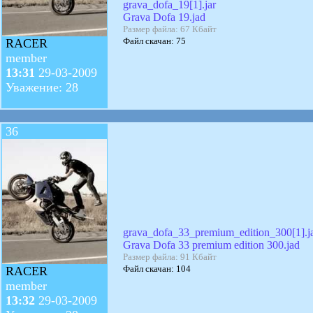
grava_dofa_19[1].jar
Grava Dofa 19.jad
Размер файла: 67 Кбайт
Файл скачан: 75
RACER
member
13:31
29-03-2009
Уважение: 28
36
grava_dofa_33_premium_edition_300[1].j
Grava Dofa 33 premium edition 300.jad
Размер файла: 91 Кбайт
Файл скачан: 104
RACER
member
13:32
29-03-2009