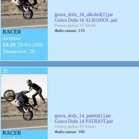
grava_dofa_16_alkohol[1].jar
Grava Dofa 16 ALKOHOL.jad
Размер файла: 67 Кбайт
Файл скачан: 119
RACER
member
13:29
29-03-2009
Уважение: 28
32
grava_dofa_14_patriot[1].jar
Grava Dofa 14 PATRIOT.jad
Размер файла: 65 Кбайт
Файл скачан: 100
RACER