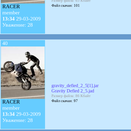
Размер файла: 65 Кбайт
Файл скачан: 101
RACER
member
13:34
29-03-2009
Уважение: 28
40
gravity_defied_2_5[1].jar
Gravity Defied 2_5.jad
Размер файла: 86 Кбайт
Файл скачан: 97
RACER
member
13:34
29-03-2009
Уважение: 28