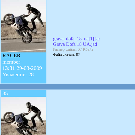
grava_dofa_18_ua[1].jar
Grava Dofa 18 UA.jad
Размер файла: 67 Кбайт
Файл скачан: 87
RACER
member
13:31
29-03-2009
Уважение: 28
35