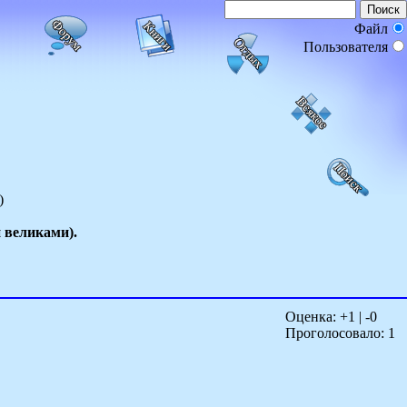
Файл
Пользователя
)
и великами).
Оценка: +
1
| -
0
Проголосовало:
1