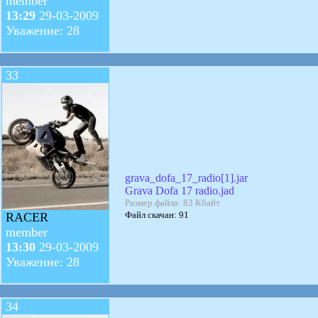
member
13:29
29-03-2009
Уважение: 28
33
grava_dofa_17_radio[1].jar
Grava Dofa 17 radio.jad
Размер файла: 83 Кбайт
Файл скачан: 91
RACER
member
13:30
29-03-2009
Уважение: 28
34