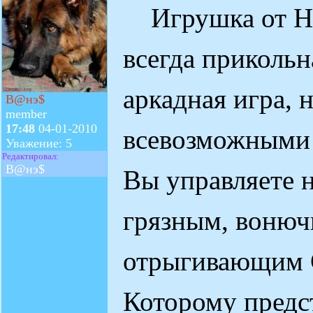
Игрушка от Н
всегда прикольн
аркадная игра, 
В@нэ$
member
17:48
04-01-2010
всевозможными 
Уважение: 5
Редактировал:
В@нэ$
Вы управляете 
грязным, вонюч
отрыгивающим 
Которому предс