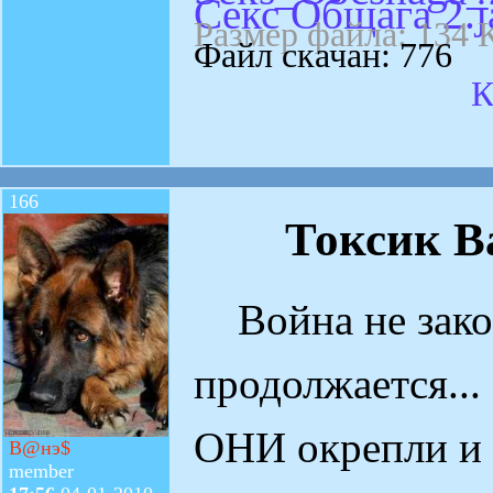
Секс Общага 2.j
Размер файла: 134 
Файл скачан: 776
К
166
Токсик В
Война не зако
продолжается...
ОНИ окрепли и 
В@нэ$
member