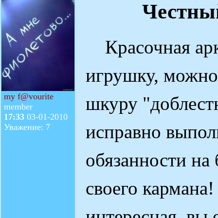
Честны
Красочная арка
игрушку, можно 
my f@vourite
шкуру "доблест
member
17:33
03-01-2010
исправно выпол
Уважение: 7
обязанности на 
своего кармана!
интересная, вы 