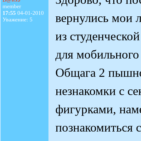
member
17:55
04-01-2010
вернулись мои 
Уважение: 5
из студенческой
для мобильного
Общага 2 пышн
незнакомки с с
фигурками, нам
познакомиться с