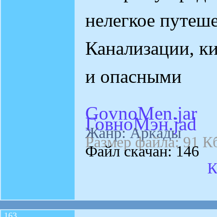
нелегкое путеш
Канализации, 
и опасными
GovnoMen.jar
ГовноМэн.jad
Жанр: Аркады
Размер файла: 91 К
Файл скачан: 146
К
163