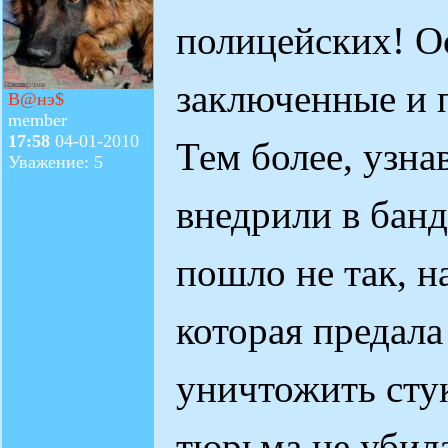
полицейских! О
заключенные и п
В@нэ$
member
17:58
04-01-2010
Тем более, узнав
Уважение: 5
внедрили в банд
пошло не так, н
которая предала
уничтожить стук
тюрьма не убила