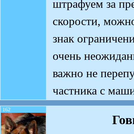
штрафуем за п
скорости, можно
знак ограничени
очень неожидан
важно не переп
частника с маши
162
Го