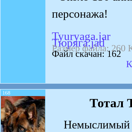
персонажа!
Tyuryaga.jar
Тюряга.jad
Размер файла: 260 
Файл скачан: 162
К
168
Тотал 
Немыслимый к