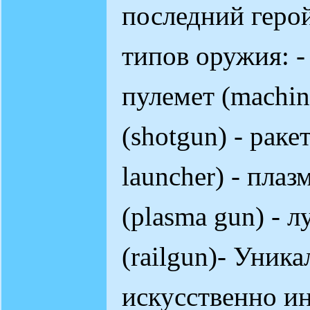
последний герой
типов оружия: -
пулемет (machin
(shotgun) - раке
launcher) - пла
(plasma gun) - л
(railgun)- Уник
искусственно ин