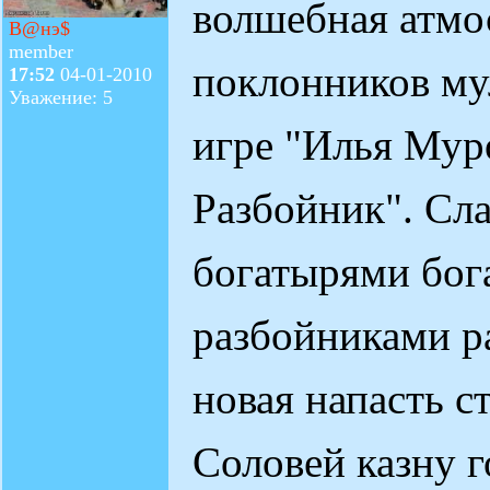
волшебная атмо
В@нэ$
member
поклонников му
17:52
04-01-2010
Уважение: 5
игре "Илья Мур
Разбойник". Сла
богатырями бог
разбойниками р
новая напасть ст
Соловей казну г