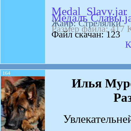
Medal_Slavy.jar
Медаль Славы.j
Жанр: Стрелялки
Размер файла: 417 
Файл скачан: 123
К
164
Илья Муро
Ра
Увлекательней