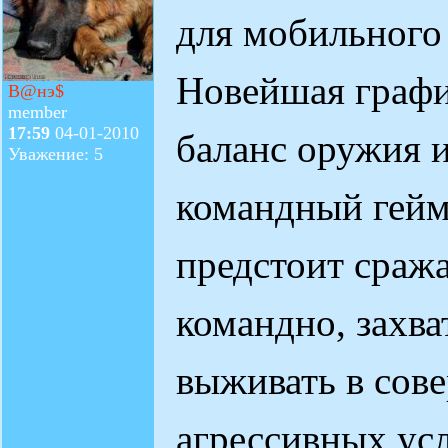
для мобильного
Новейшая графи
В@нэ$
member
17:59
04-01-2010
баланс оружия 
Уважение: 5
командный гейм
предстоит сража
командно, захва
выживать в сов
агрессивных ус