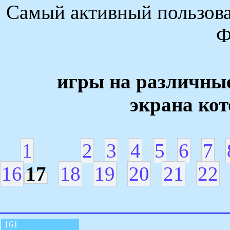
Самый активный пользова
Ф
игры на различны
экрана кот
1
2
3
4
5
6
7
16
17
18
19
20
21
22
161