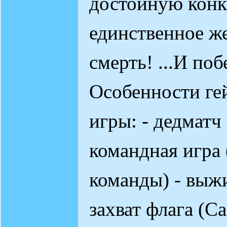
достойную кон
единственное же
смерть! ...И по
Особенности ге
игры: - дедматч 
командная игра 
команды) - выжи
захват флага (Cap