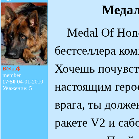
Меда
Medal Of Hono
бестселлера ко
Хочешь почувст
В@нэ$
member
17:50
04-01-2010
настоящим геро
Уважение: 5
врага, ты долже
ракете V2 и саб