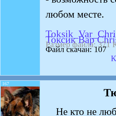
любом месте.
Toksik_Var_Chri
Токсик Вар Chri
Размер файла: 371 
Файл скачан: 107
К
167
Т
Не кто не люб