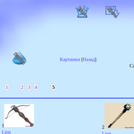
Картинки
[
Назад
]
Са
1
2
3
4
5
1
2
Lion
Lion