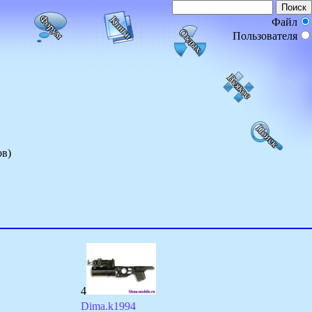
Файл
Пользователя
в)
4
Dima.k1994