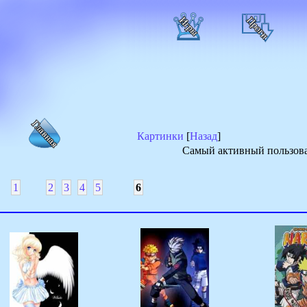
Картинки
[
Назад
]
Самый активный пользова
1
2
3
4
5
6