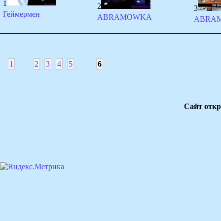
1
2
3
Геймермен
ABRAMOWKA
ABRA
1
2
3
4
5
6
Сайт откр