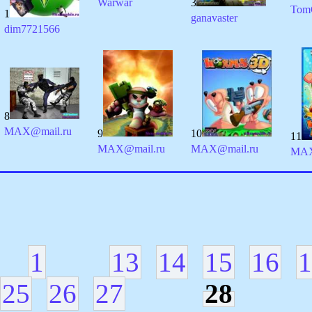
Warwar
3
Tom
1
ganavaster
dim7721566
8
MAX@mail.ru
9
10
11
MAX@mail.ru
MAX@mail.ru
MAX
1
13
14
15
16
1
25
26
27
28