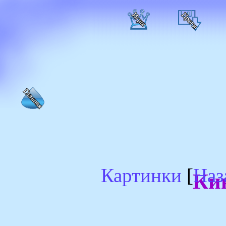
Картинки
[
Наз
Ки