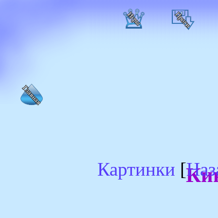
Картинки
[
Наз
Ки