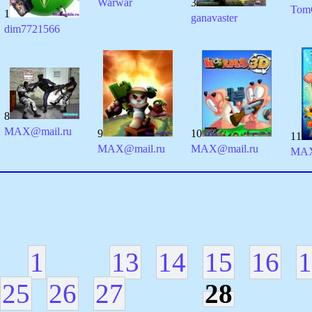
Warwar
3
Tom
1
ganavaster
dim7721566
8
MAX@mail.ru
9
10
11
MAX@mail.ru
MAX@mail.ru
MAX
1
13
14
15
16
1
25
26
27
28