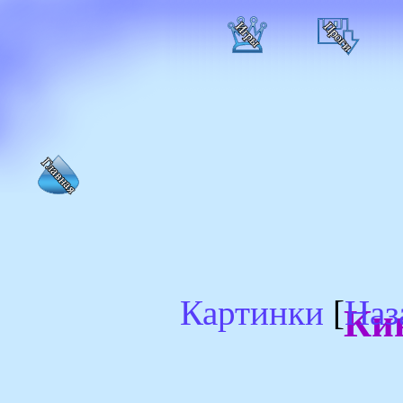
Картинки
[
Наз
Ки