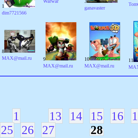
Warwar
3
Tom
1
ganavaster
dim7721566
8
MAX@mail.ru
9
10
11
MAX@mail.ru
MAX@mail.ru
MAX
1
13
14
15
16
1
25
26
27
28