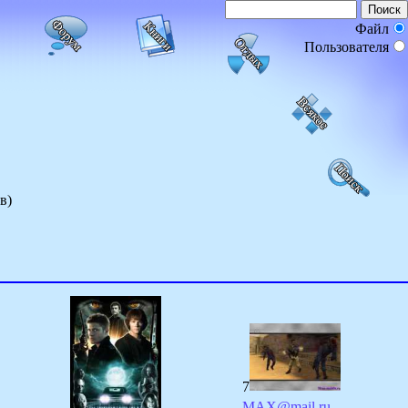
Файл
Пользователя
в)
7
MAX@mail.ru