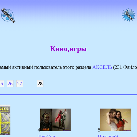
Кино,игры
амый активный пользователь этого раздела
АКСЕЛЬ
(231 Файло
25
26
27
28
4
5
TomGun
Полюня))