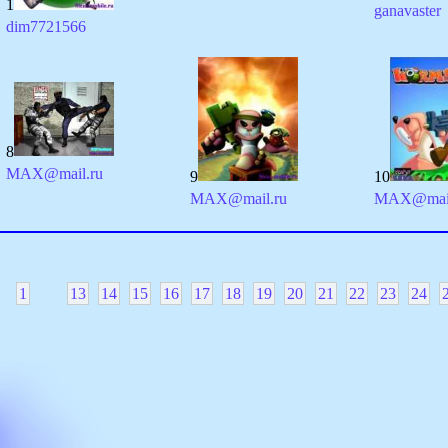
1
ganavaster
dim7721566
8
MAX@mail.ru
9
10
MAX@mail.ru
MAX@mail
1
13
14
15
16
17
18
19
20
21
22
23
24