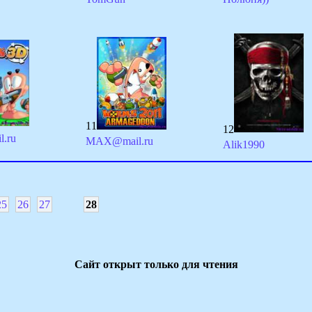
11
12
.ru
MAX@mail.ru
Alik1990
25
26
27
28
Сайт открыт только для чтения