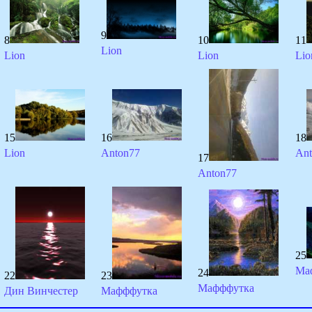
9
8
10
11
Lion
Lion
Lion
Lio
15
16
18
Lion
Anton77
Ant
17
Anton77
25
Ма
24
22
23
Мафффутка
Дин Винчестер
Мафффутка