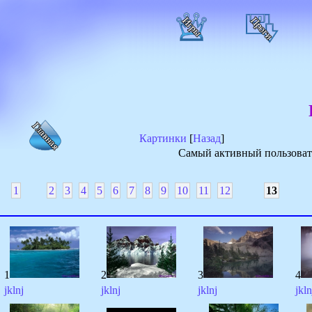
Картинки
[
Назад
]
Самый активный пользовате
1
2
3
4
5
6
7
8
9
10
11
12
13
1
2
3
4
jklnj
jklnj
jklnj
jkln