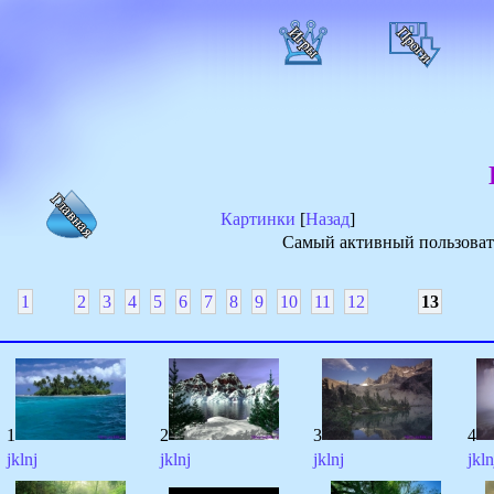
Картинки
[
Назад
]
Самый активный пользовате
1
2
3
4
5
6
7
8
9
10
11
12
13
1
2
3
4
jklnj
jklnj
jklnj
jkln