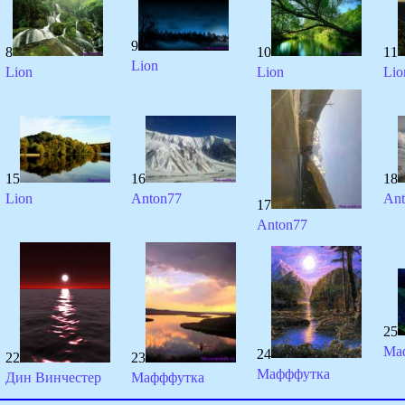
9
8
10
11
Lion
Lion
Lion
Lio
15
16
18
Lion
Anton77
Ant
17
Anton77
25
Ма
24
22
23
Мафффутка
Дин Винчестер
Мафффутка