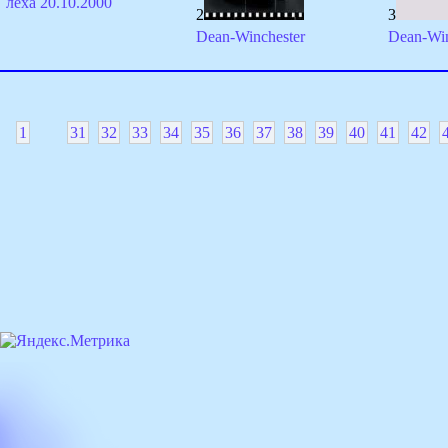
лёха 20.10.2000
2
3
Dean-Winchester
Dean-Win
1
31
32
33
34
35
36
37
38
39
40
41
42