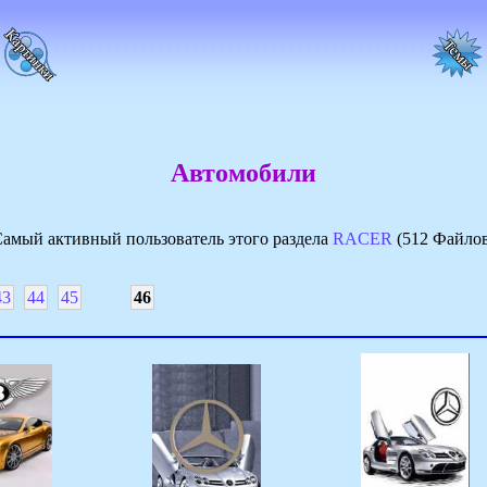
Автомобили
амый активный пользователь этого раздела
RACER
(512 Файло
43
44
45
46