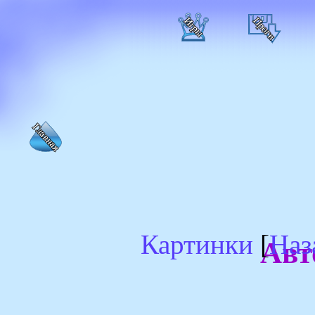
Картинки
[
Наз
Авт