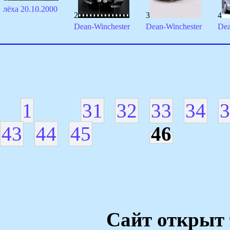
лёха 20.10.2000
2
3
4
Dean-Winchester
Dean-Winchester
Dea
1
31
32
33
34
3
43
44
45
46
Сайт открыт 