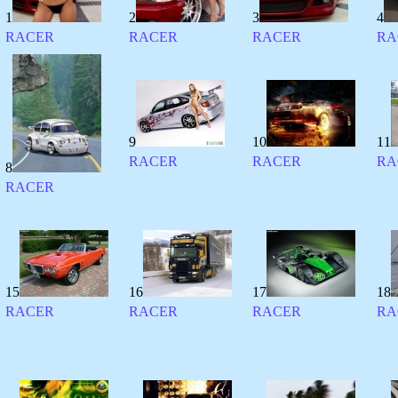
1
2
3
4
RACER
RACER
RACER
RA
9
10
11
RACER
RACER
RA
8
RACER
15
16
17
18
RACER
RACER
RACER
RA