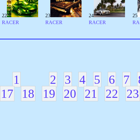
22
23
24
25
RACER
RACER
RACER
RA
1
2
3
4
5
6
7
17
18
19
20
21
22
23