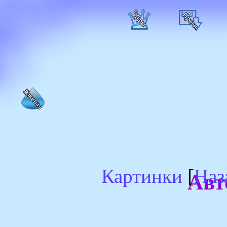
Картинки
[
Наз
Авт