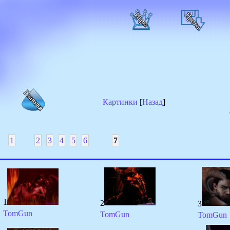
Картинки
[
Назад
]
1
2
3
4
5
6
7
1
2
3
TomGun
TomGun
TomGun