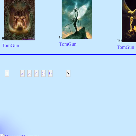
9
8
10
TomGun
TomGun
TomGun
1
2
3
4
5
6
7