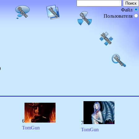
Файл
Пользователя
)
6
7
TomGun
TomGun