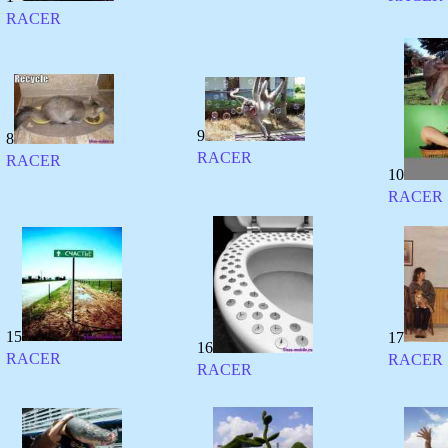
RACER
9
8
RACER
RACER
10
RACER
15
17
16
RACER
RACER
RACER