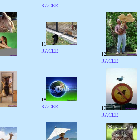
RACER
11
RACER
12
RACER
18
RACER
19
RACER