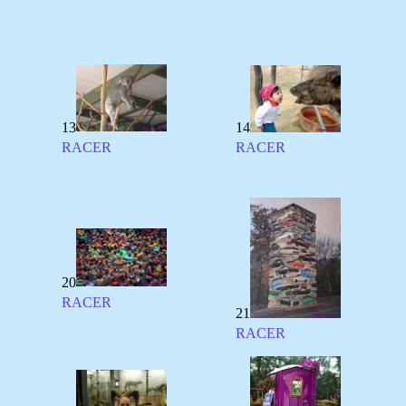
13
14
RACER
RACER
20
RACER
21
RACER