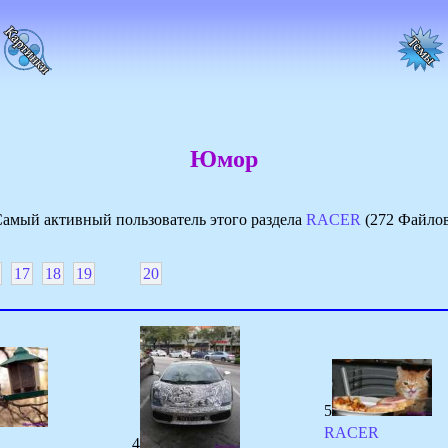
Юмор
амый активный пользователь этого раздела
RACER
(272 Файло
17
18
19
20
5
RACER
4