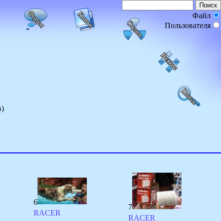
Файл
Пользователя
в)
6
7
RACER
RACER