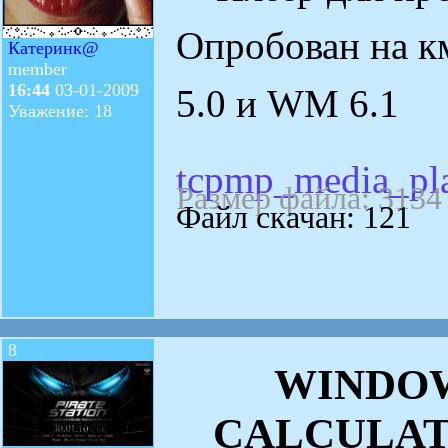
Опробован на 
Катеринк@
member
16:44
03-01-2009
5.0 и WM 6.1
Уважение: 18
tcpmp_media_pla
Размер файла: 3134
Файл скачан: 121
8
WINDOW
CALCULAT