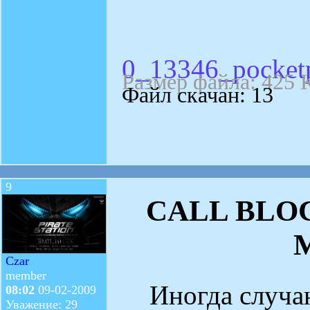
0_13346_pocketpc
Размер файла: 425 
Файл скачан: 13
9
CALL BLOC
Czar
member
Иногда случают
08:02
09-02-2009
Уважение: 29