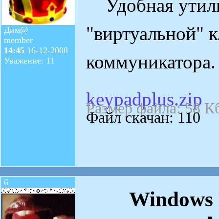
Удобная утили
"виртуальной" к
Дим@
member
14:45
16-12-2008
коммуникатора.
Уважение: 11
keypadplus.zip
Размер файла: 58 К
Файл скачан: 110
6
Windows 