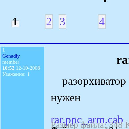
1
2
3
4
1
ra
Genadiy
member
10:52
12-10-2008
Уважение: 1
разорхиватор r
нужен
rar.ppc_arm.cab
Размер файла: 348 