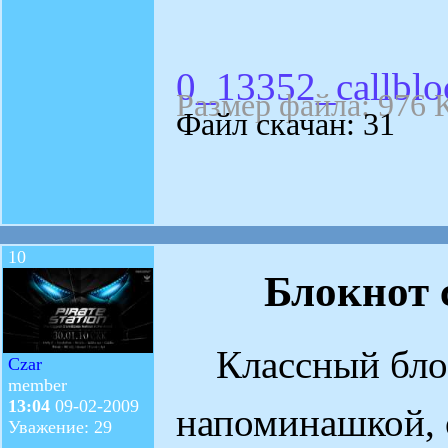
0_13352_callblo
Размер файла: 976 
Файл скачан: 31
10
Блокнот 
Классный блок
Czar
member
13:04
09-02-2009
напоминашкой, 
Уважение: 29