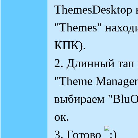
ThemesDesktop 
"Themes" находи
КПК).
2. Длинный тап 
"Theme Manager
выбираем "BluOr
ок.
3. Готово