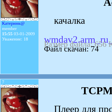
A
качалка
Катеринк@
member
15:55
03-01-2009
wmdav2.arm_ru_
Уважение: 18
Размер файла: 656 
Файл скачан: 74
7
TCPMP
Плеер для про