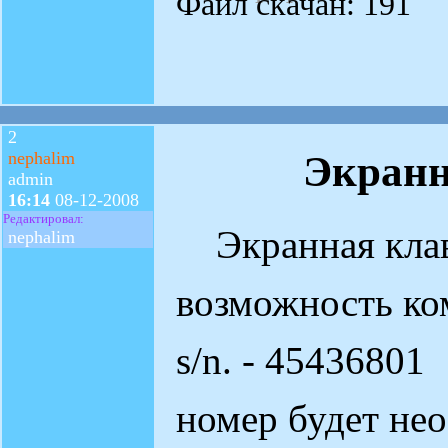
Файл скачан: 191
2
Экранн
nephalim
admin
16:14
08-12-2008
Редактировал:
Экранная клав
nephalim
возможность ко
s/n. - 45436801
номер будет не