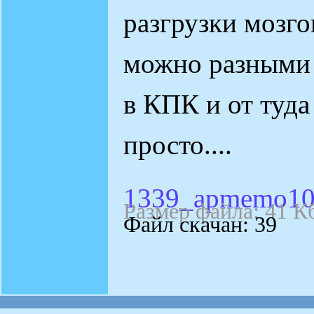
разгрузки мозго
можно разными 
в КПК и от туда
просто....
1339_apmemo10
Размер файла: 41 К
Файл скачан: 39