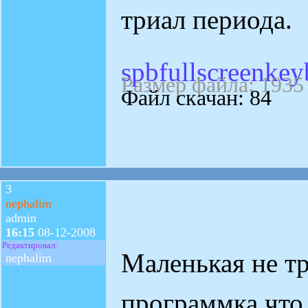
триал периода.
spbfullscreenke
Размер файла: 1935
Файл скачан: 84
3
nephalim
admin
16:15
08-12-2008
Редактировал:
Маленькая не т
nephalim
программка что 