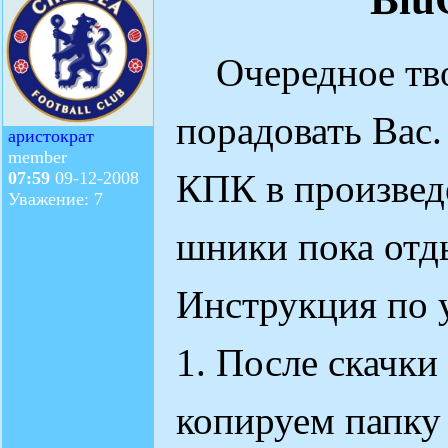
Очередное тво
порадовать Вас.
аристократ
member
КПК в произвед
07:59
09-12-2008
Уважение: 7
шники пока отд
Инструкция по 
1. После скачки
копируем папку 