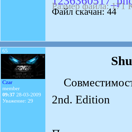
1236360517_pho
Размер файла: 171 
Файл скачан: 44
65
Shu
Совместимость:
Czar
member
09:37
28-03-2009
2nd. Edition
Уважение: 29