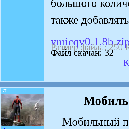
большого количе
также добавлять
vmicqv0.1.8b.zi
Размер файла: 250 
Файл скачан: 32
К
70
Мобиль
Мобильный п