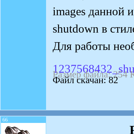
images данной и
shutdown в стиле
Для работы нео
1237568432_shu
Размер файла: 254 
Файл скачан: 82
66