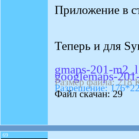
Приложение в с
Теперь и для S
gmaps-201-m2_l1
googlemaps-201
Размер файла: 218 
Разрешение: 176*2
Файл скачан: 29
69