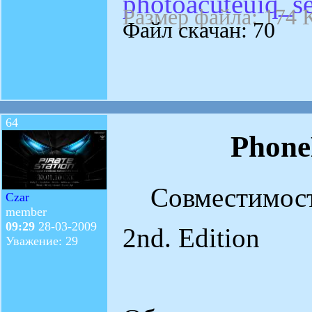
photoacuteuiq_s
Размер файла: 174 
Файл скачан: 70
64
PhoneP
Совместимость:
Czar
member
09:29
28-03-2009
2nd. Edition
Уважение: 29