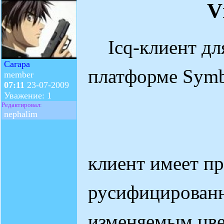
V
Icq-клиент для
Сагара
платформе Symbi
member
07:11
23-07-2009
Уважение: 1
Редактировал:
nephalim
клиент имеет п
русифицированн
изменяемым цв