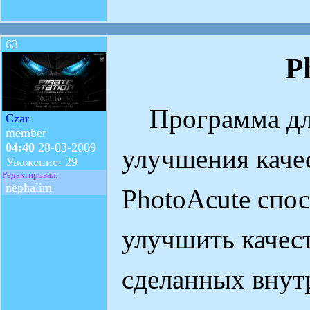
63
P
Программа для
Czar
member
04:40
28-03-2009
улучшения каче
Уважение: 29
Редактировал:
nephalim
PhotoAcute спо
улучшить качес
сделанных внут