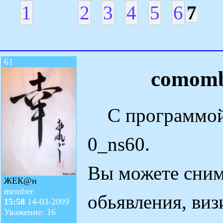
1
2
3
4
5
6
7
61
comomb
С программой
0_ns60.
Вы можете сним
ЖЕК@н
member
обьявления, виз
15:58
14-03-2009
Уважение: 16