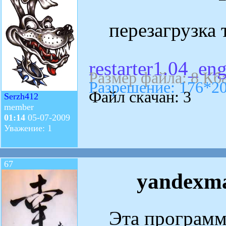
перезагрузка те
restarter1.04_eng
Размер файла: 8 Кб
Разрешение: 176*2
Файл скачан: 3
Serzh412
member
01:14
05-07-2009
Уважение: 1
67
yandexma
Эта программа