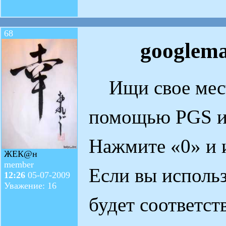
68
googlem
Ищи свое мест
помощью PGS ил
Нажмите «0» и 
ЖЕК@н
member
Если вы использ
12:26
05-07-2009
Уважение: 16
будет соответст