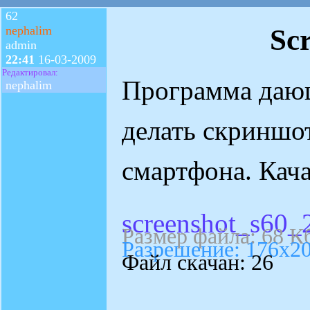
62
Sc
nephalim
admin
22:41
16-03-2009
Редактировал:
Программа даю
nephalim
делать скриншо
смартфона. Кач
screenshot_s60_2
Размер файла: 68 К
Разрешение: 176x2
Файл скачан: 26