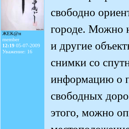
свободно ориен
городе. Можно 
ЖЕК@н
member
и другие объект
12:19
05-07-2009
Уважение: 16
снимки со спутн
информацию о п
свободных доро
этого, можно оп