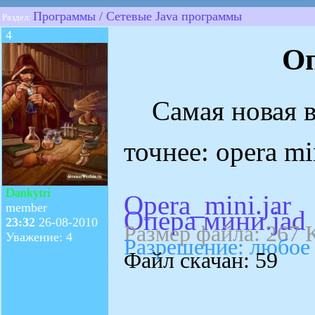
Программы / Сетевые Java программы
Раздел:
4
О
Самая новая в
точнее: opera mi
Dankytri
Opera_mini.jar
member
Опера мини.jad
23:32
26-08-2010
Размер файла: 267 
Уважение: 4
Разрешение: любое
Файл скачан: 59