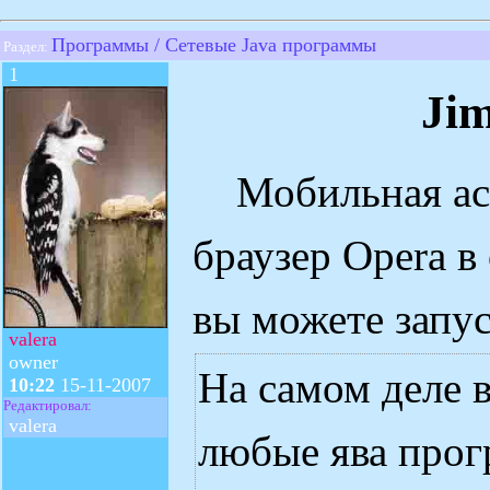
Программы / Сетевые Java программы
Раздел:
1
Ji
Мобильная ась
браузер Opera в
вы можете запу
valera
owner
На самом деле 
10:22
15-11-2007
Редактировал:
valera
любые ява прог