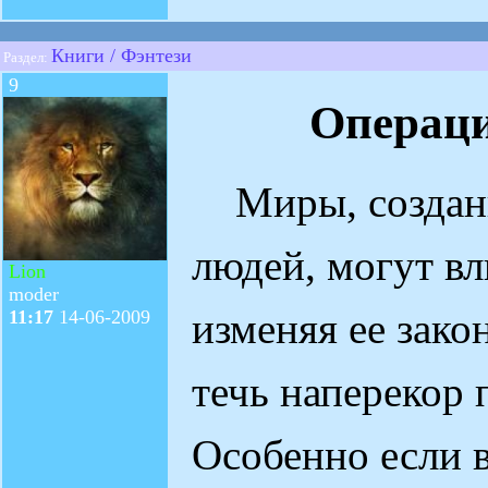
Книги / Фэнтези
Раздел:
9
Операц
Миры, создан
людей, могут вл
Lion
moder
изменяя ее зако
11:17
14-06-2009
течь наперекор 
Особенно если 