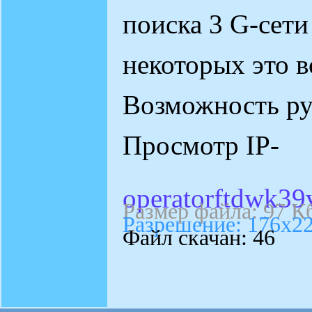
поиска 3 G-сети
некоторых это 
Возможность ру
Просмотр IP-
operatorftdwk39v
Размер файла: 97 К
Разрешение: 176х2
Файл скачан: 46