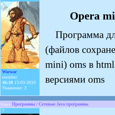
Opera mi
Программа для
(файлов сохран
mini) oms в htm
Warwar
версиями oms
member
16:10
13-03-2010
Уважение: 3
Программы / Сетевые Java программы
Раздел:
7