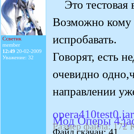
Это тестовая в
Возможно кому 
испробавать.
Ссветик
member
12:49
20-02-2009
Говорят, есть не
Уважение: 32
очевидно одно,ч
направлении уж
opera410test0.jar
Мод Оперы 4.ja
Размер файла: 172 
Файл скачан: 41