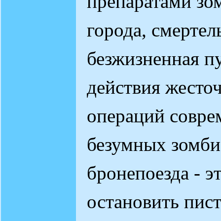
препаратами зо
города, смертел
безжизненная пу
действия жесто
операций совре
безумных зомби,
бронепоезда - э
остановить пист