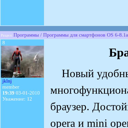
Программы / Программы для смартфонов OS 6-8.1a
Раздел:
8
Бра
Новый удобны
jklnj
многофункцион
member
19:39
03-01-2010
Уважение: 12
браузер. Досто
opera и mini ope