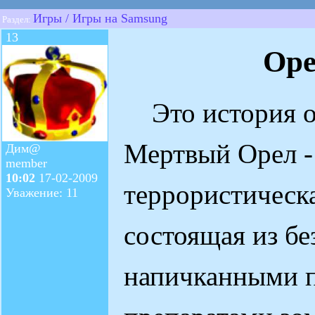
Игры / Игры на Samsung
Раздел:
13
Ope
Это история о 
Мертвый Орел -
Дим@
member
10:02
17-02-2009
террористическа
Уважение: 11
состоящая из б
напичканными 