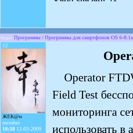
Программы / Программы для смартфонов OS 6-8.1a
Раздел:
12
Oper
Operator FT
Field Test бесс
мониторинга се
ЖЕК@н
member
использовать в 
18:58
12-03-2009