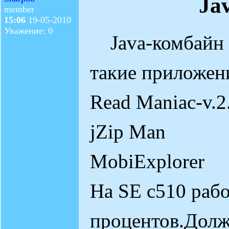
Ja
member
15:06
19-05-2010
Уважение: 0
Java-комбайн 
такие приложен
Read Maniac-v.2
jZip Man
MobiExplorer
На SE c510 рабо
процентов.Долж