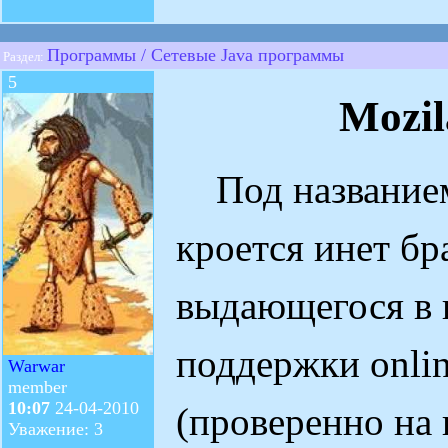
Программы / Сетевые Java программы
Раздел:
5
Mozil
Под названием 
кроется инет бр
выдающегося в н
поддержки onli
Warwar
member
10:07
24-04-2010
(проверенно на 
Уважение: 3