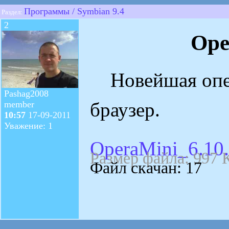
Программы / Symbian 9.4
Раздел:
2
Ope
Новейшая опе
Pashag2008
браузер.
member
10:57
17-09-2011
Уважение: 1
OperaMini_6.10.
Размер файла: 997 
Файл скачан: 17