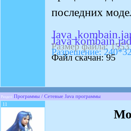
последних моде
Java_kombain.ja
Java kombain.ja
Размер файла: 1553
Разрешение: 240*3
Файл скачан: 95
Программы / Сетевые Java программы
Раздел:
11
Мо