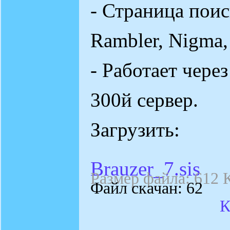
- Страница поис
Rambler, Nigma,
- Работает чере
300й сервер.
Загрузить:
Brauzer_7.sis
Размер файла: 612 
Файл скачан: 62
К