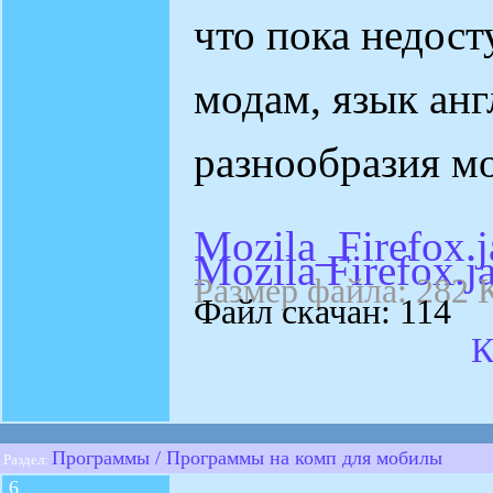
что пока недос
модам, язык анг
разнообразия м
Mozila_Firefox.j
Mozila Firefox.j
Размер файла: 282 
Файл скачан: 114
К
Программы / Программы на комп для мобилы
Раздел:
6