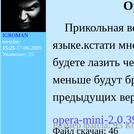
O
Прикольная вер
IGROMAN
языке.кстати мн
member
15:25
17-06-2009
Уважение: 15
будете лазить ч
меньше будут бр
предыдущих вер
opera-mini-2.0.3
Размер файла: 95 К
Файл скачан: 46