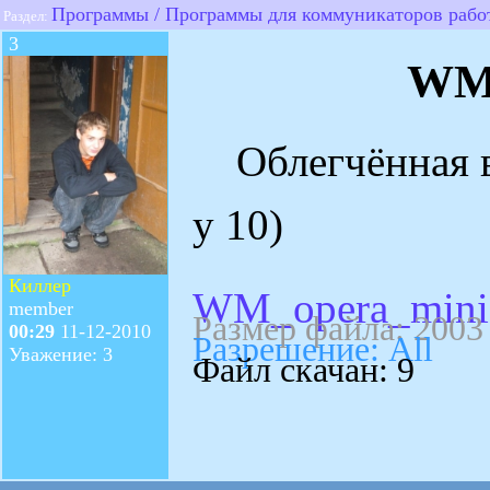
Программы / Программы для коммуникаторов раб
Раздел:
3
WM 
Облегчённая ве
у 10)
Киллер
WM_opera_mini
member
Размер файла: 2003
00:29
11-12-2010
Разрешение: All
Уважение: 3
Файл скачан: 9