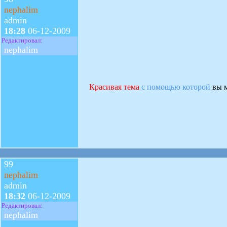
nephalim
admin
18:28
06-12-2009
Редактировал:
nephalim
Красивая тема
с помощью которой
вы м
99
nephalim
admin
18:32
06-12-2009
Редактировал:
nephalim