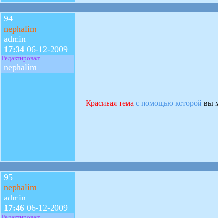
94
nephalim
admin
17:34
06-12-2009
Редактировал:
nephalim
Красивая тема
с помощью которой
вы м
95
nephalim
admin
17:46
06-12-2009
Редактировал: