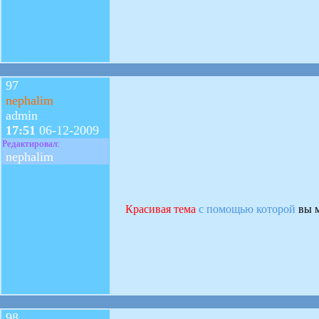
97
nephalim
admin
17:51
06-12-2009
Редактировал:
nephalim
Красивая тема
с помощью которой
вы м
98