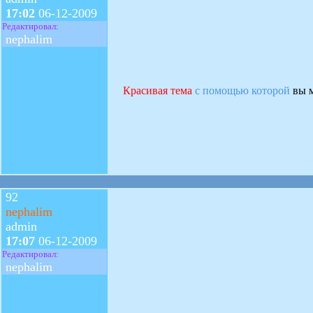
17:02
06-12-2009
Редактировал:
nephalim
Красивая тема
с помощью которой
вы м
92
nephalim
admin
17:07
06-12-2009
Редактировал:
nephalim