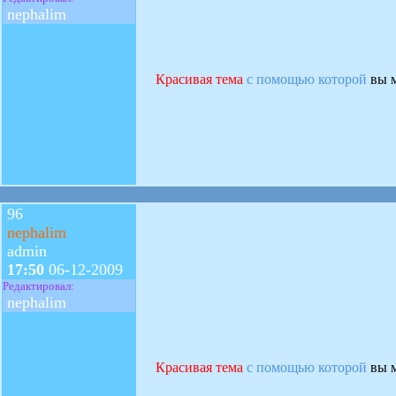
nephalim
Красивая тема
с помощью которой
вы м
96
nephalim
admin
17:50
06-12-2009
Редактировал:
nephalim
Красивая тема
с помощью которой
вы м