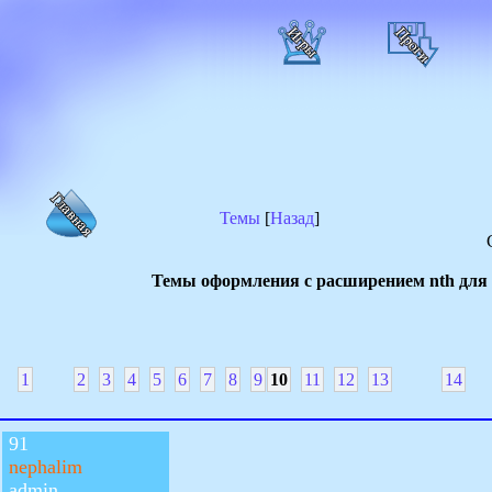
Темы
[
Назад
]
Темы оформления с расширением nth для т
1
2
3
4
5
6
7
8
9
10
11
12
13
14
91
nephalim
admin