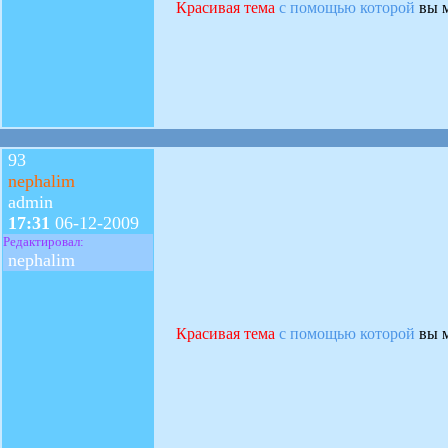
Красивая тема
с помощью которой
вы м
93
nephalim
admin
17:31
06-12-2009
Редактировал:
nephalim
Красивая тема
с помощью которой
вы м