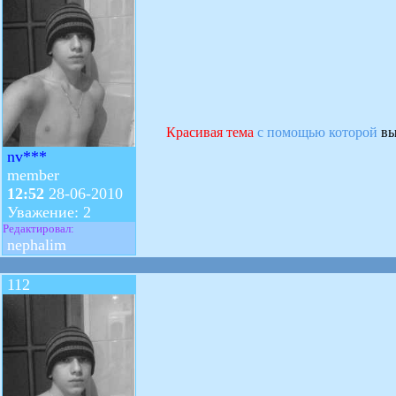
Красивая тема
с помощью которой
вы
nv***
member
12:52
28-06-2010
Уважение: 2
Редактировал:
nephalim
112