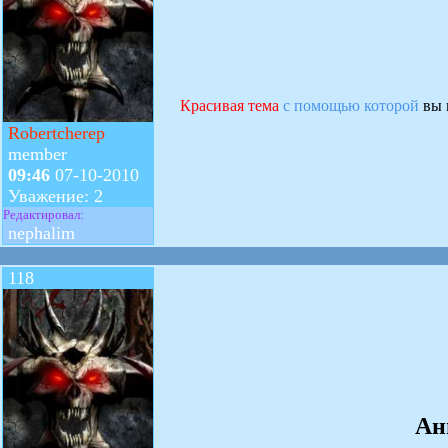
Красивая тема
с помощью которой
вы 
Robertcherep
member
09:46
07-10-2010
Уважение: 2
Редактировал:
nephalim
118
Ан