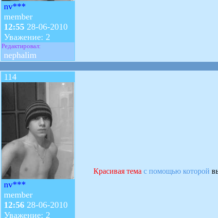
nv***
member
12:55
28-06-2010
Уважение: 2
Редактировал:
nephalim
114
Красивая тема
с помощью которой
вы
nv***
member
12:56
28-06-2010
Уважение: 2