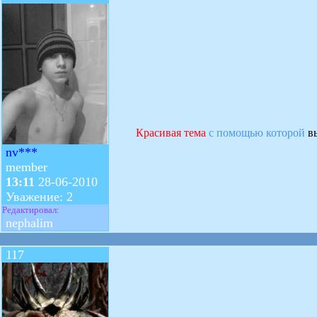
Красивая тема
с помощью которой
вы
nv***
member
13:11
28-06-2010
Уважение: 2
Редактировал:
nephalim
117