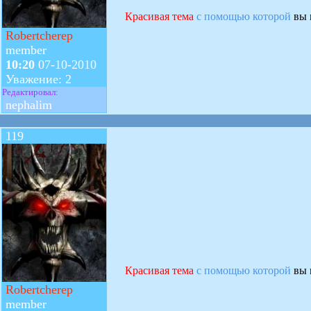
Красивая тема
с помощью которой
вы 
Robertcherep
member
10:20
07-10-2010
Уважение: 2
Редактировал:
nephalim
119
Красивая тема
с помощью которой
вы 
Robertcherep
member