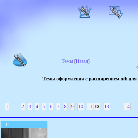
Темы
[
Назад
]
Темы оформления с расширением nth для т
1
2
3
4
5
6
7
8
9
10
11
12
13
14
111