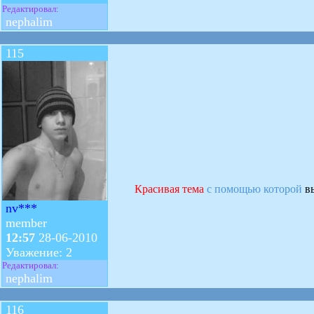
Редактировал:
nephalim
115
Красивая тема
с помощью которой
вы
nv***
member
12:57
28-06-2010
Уважение: 2
Редактировал:
nephalim
116