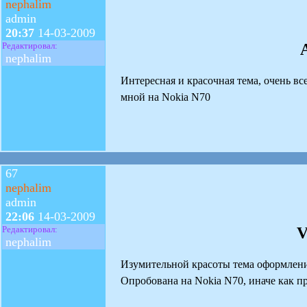
nephalim
admin
20:37
14-03-2009
Редактировал:
nephalim
Интересная и красочная тема, очень вс
мной на Nokia N70
67
nephalim
admin
22:06
14-03-2009
V
Редактировал:
nephalim
Изумительной красоты тема оформления 
Опробована на Nokia N70, иначе как пр