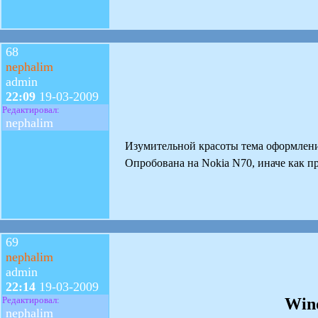
68
nephalim
admin
22:09
19-03-2009
Редактировал:
nephalim
Изумительной красоты тема оформления 
Опробована на Nokia N70, иначе как пр
69
nephalim
admin
22:14
19-03-2009
Win
Редактировал:
nephalim