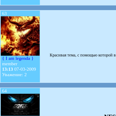
63
Красивая тема, с помощью которой вы
{ I am legenda }
member
13:13
07-03-2009
Уважение: 2
64