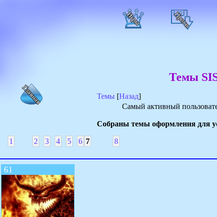
Темы SIS
Темы
[
Назад
]
Самый активный пользовате
Собраны темы оформления для у
1
2
3
4
5
6
7
8
61