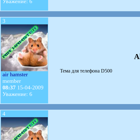
Уважение: 6
3
A
Тема для телефона D500
air hamster
member
08:37
15-04-2009
Уважение: 6
4