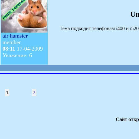
Un
Тема подходит телефонам i400 и i520
air hamster
member
08:11
17-04-2009
Уважение: 6
1
2
Сайт откр