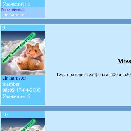
Уважение: 6
Редактировал:
air hamster
9
Miss
Тема подходит телефонам i400 и i520
air hamster
member
08:09
17-04-2009
Уважение: 6
10