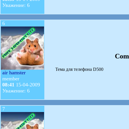
Уважение: 6
6
Com
Тема для телефона D500
air hamster
member
08:41
15-04-2009
Уважение: 6
7